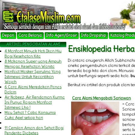
Depan
Cara Belanja
Info Agen/Grosir
Info Dropship
Katalog Prod
ARTIKEL PENGOBATAN ALAMI
Ensiklopedia Herba
4 Manfaat Minyak Hati Ikan Hiu
Bagi Kesehatan Kita
Di antara anugerah Allah Subhanah
8 Makanan Super yang Ampuh
aneka penyembuhan alami terkait 
Menjaga Kesehatan Wanita
tersedia bagi kita dari alam. Manu
Manfaat Masker Spirulina Yang
untuk berfungsi seperti sedia kala.
b
Istimewa Untuk Kecantikan
Wajah
Berikut ini artikel dan produk alam t
6 Cara Alami Meredakan Panas
Dalam
Air Nabeez, Air Rendaman Kurma
Cara Alami Mengobati Sariawan
Ini Punya Ragam Manfaat
» Cara
Istimewa Lho !
Sariaw
Mau Sehat ? Coba Konsumsi
tampak
Cuka Apel setiap hari
saria
berlan
11 Cemilan Aman dan Sehat Bagi
serta l
Penderita Diabetes
sangat