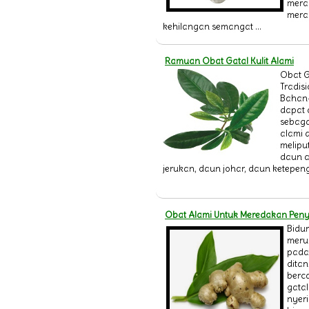
meras
mera
kehilangan semangat ...
Ramuan Obat Gatal Kulit Alami
Obat G
Tradis
Bahan
dapat 
sebaga
alami 
meliput
daun a
jerukan, daun johar, daun ketepeng 
Obat Alami Untuk Meredakan Peny
Bidur
meru
pada 
dita
berc
gatal
nyer