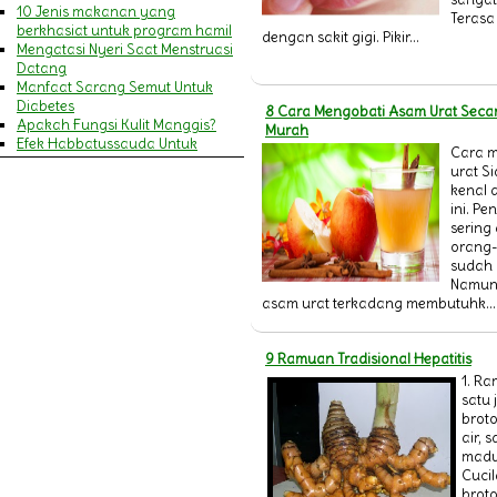
10 Jenis makanan yang
Terasa
berkhasiat untuk program hamil
dengan sakit gigi. Pikir...
Mengatasi Nyeri Saat Menstruasi
Datang
Manfaat Sarang Semut Untuk
Diabetes
8 Cara Mengobati Asam Urat Seca
Apakah Fungsi Kulit Manggis?
Murah
Efek Habbatussauda Untuk
Cara 
Amandel
urat S
MENGENALI GEJALA SERANGAN
kenal 
JANTUNG DAN STROKE
ini. Pe
9 Manfaat Khasiat Minyak Zaitun
sering 
Untuk Wajah & Kecantikan
orang
Pengertian Cacar Air
sudah 
MANFAAT HABBATUSSAUDA
Namun
BAGI IBU MENYUSUI
asam urat terkadang membutuhk...
Pengertian Campak
14 Manfaat Daun Pegagan
(Antanan) & Cara
9 Ramuan Tradisional Hepatitis
Mengkonsumsinya
1. Ra
Penyakit Asma (Asthma)
satu 
20 Manfaat Jelly Gamat Gold-G
broto
bagi Kesehatan Tubuh
air, 
Ini dia Gejala Ambeien dan
madu
Penyebabnya
Cuci
Perlukah Menggunakan Sabun
broto