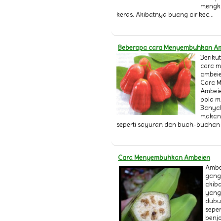
mengkr
keras. Akibatnya buang air kec...
Beberapa cara Menyembuhkan A
Beriku
cara 
ambeien
Cara 
Ambei
pola m
Banya
makana
seperti sayuran dan buah-buahan 
Cara Menyembuhkan Ambeien
Ambe
gang
akib
yang 
dubu
seper
benj