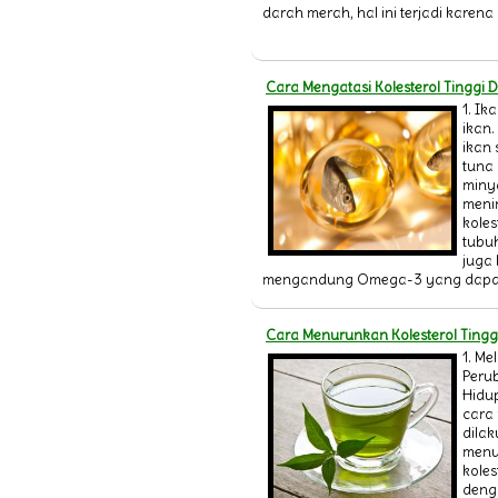
darah merah, hal ini terjadi karena
Cara Mengatasi Kolesterol Tinggi
1. Ik
ikan.
ikan
tuna 
miny
meni
koles
tubuh
juga
mengandung Omega-3 yang dapat
Cara Menurunkan Kolesterol Tingg
1. Me
Peru
Hidup
cara
dila
menu
koles
deng