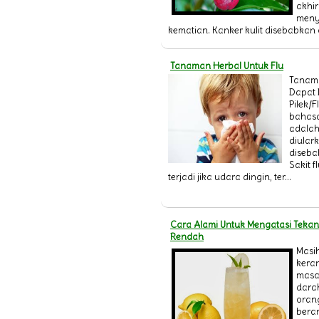
akhir
meny
kematian. Kanker kulit disebabkan ol
Tanaman Herbal Untuk Flu
Tanama
Dapat 
Pilek/F
bahasa
adalah
diular
diseba
Sakit f
terjadi jika udara dingin, ter...
Cara Alami Untuk Mengatasi Teka
Rendah
Masih
kera
masa
darah
oran
bera