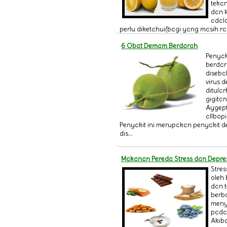
teka
dan 
adala
perlu diketahui(bagi yang masih ran
6 Obat Demam Berdarah
Penya
berdar
diseba
virus 
ditular
gigita
Aygept
allbopi
Penyakit ini merupakan penyakit 
dis...
Makanan Pereda Stress dan Depre
Stres
oleh 
dan 
berb
meny
pada
Akib