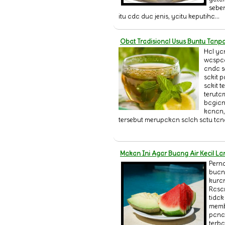
sebe
itu ada dua jenis, yaitu keputiha...
Obat Tradisional Usus Buntu Tanp
Hal ya
waspa
anda s
sakit 
sakit 
teruta
bagian
kanan,
tersebut merupakan salah satu tand
Makan Ini Agar Buang Air Kecil La
Perna
buang
kura
Rasa
tida
memb
panas
terb