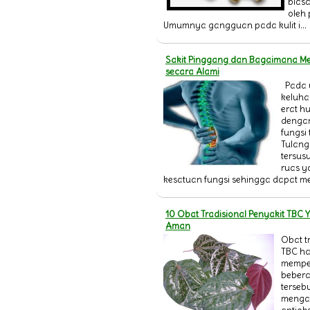
bias
oleh 
Umumnya gangguan pada kulit i...
Sakit Pinggang dan Bagaimana M
secara Alami
Pada
keluha
erat 
denga
fungsi
Tulang
tersus
ruas 
kesatuan fungsi sehingga dapat mel
10 Obat Tradisional Penyakit TBC
Aman
Obat t
TBC ha
mempe
bebera
terseb
menga