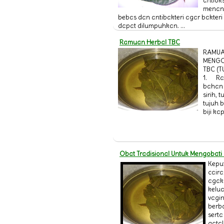
antiok
menang
bebas dan antibakteri agar bakter
dapat dilumpuhkan. ...
Ramuan Herbal TBC
RAMUA
MENGO
TBC (
1. Ra
bahan 
sirih, t
tujuh b
biji kap
Obat Tradisional Untuk Mengobati
Kepu
cair
agak
kelua
vagi
berb
serta
gata