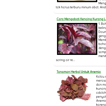
Menga
tak harus terburu minum obat. Anda 
Cara Mengobati Kencing Kurang 
1. Ba
belin
Daun
geng
Memb
bahan
denga
samp
menit
saring air re...
Tanaman Herbal Untuk Anemia
Kalau 
merasa
dan m
kunang,
adalah
penyak
Anemi
karena