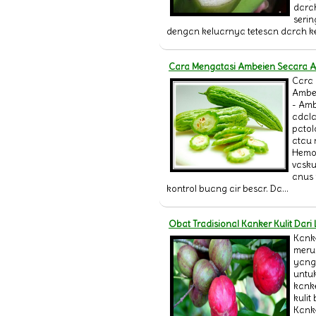
darah
serin
dengan keluarnya tetesan darah ke
Cara Mengatasi Ambeien Secara A
Cara 
Ambei
- Amb
adala
pato
atau
Hemor
vasku
anus
kontrol buang air besar. Da...
Obat Tradisional Kanker Kulit Dar
Kanke
meru
yang
untuk
kank
kulit
Kanke