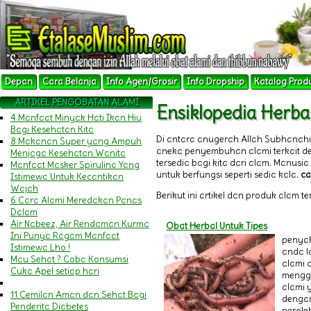
Depan
Cara Belanja
Info Agen/Grosir
Info Dropship
Katalog Prod
ARTIKEL PENGOBATAN ALAMI
Ensiklopedia Herba
4 Manfaat Minyak Hati Ikan Hiu
Bagi Kesehatan Kita
Di antara anugerah Allah Subhanah
8 Makanan Super yang Ampuh
aneka penyembuhan alami terkait 
Menjaga Kesehatan Wanita
tersedia bagi kita dari alam. Manu
Manfaat Masker Spirulina Yang
untuk berfungsi seperti sedia kala.
ca
Istimewa Untuk Kecantikan
Wajah
Berikut ini artikel dan produk alam t
6 Cara Alami Meredakan Panas
Dalam
Air Nabeez, Air Rendaman Kurma
Obat Herbal Untuk Tipes
Ini Punya Ragam Manfaat
penyak
Istimewa Lho !
anda l
Mau Sehat ? Coba Konsumsi
alami 
Cuka Apel setiap hari
mengg
alami 
11 Cemilan Aman dan Sehat Bagi
denga
Penderita Diabetes
peroleh