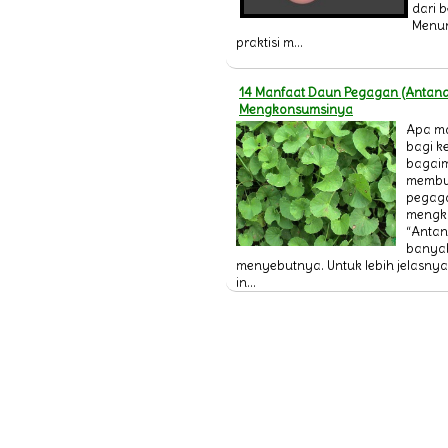
dari b
Menur
praktisi m...
14 Manfaat Daun Pegagan (Antana
Mengkonsumsinya
Apa m
bagi k
bagai
membu
pegaga
mengk
“Antan
banya
menyebutnya. Untuk lebih jelasnya 
in...