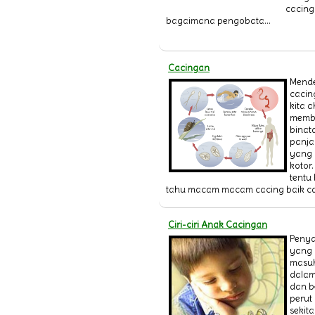
cacing
bagaimana pengobata...
Cacingan
Mende
cacing
kita 
memb
binat
panja
yang 
kotor
tentu
tahu macam macam cacing baik cac
Ciri-ciri Anak Cacingan
Penya
yang 
masuk
dalam
dan b
perut
sekit