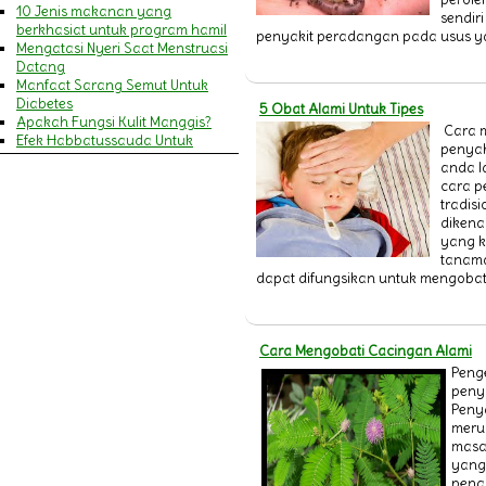
10 Jenis makanan yang
sendir
berkhasiat untuk program hamil
penyakit peradangan pada usus ya
Mengatasi Nyeri Saat Menstruasi
Datang
Manfaat Sarang Semut Untuk
Diabetes
5 Obat Alami Untuk Tipes
Apakah Fungsi Kulit Manggis?
Cara 
Efek Habbatussauda Untuk
penyak
Amandel
anda 
MENGENALI GEJALA SERANGAN
cara 
JANTUNG DAN STROKE
tradisi
9 Manfaat Khasiat Minyak Zaitun
dikena
Untuk Wajah & Kecantikan
yang 
Pengertian Cacar Air
tanam
MANFAAT HABBATUSSAUDA
dapat difungsikan untuk mengobati
BAGI IBU MENYUSUI
Pengertian Campak
14 Manfaat Daun Pegagan
(Antanan) & Cara
Cara Mengobati Cacingan Alami
Mengkonsumsinya
Penge
Penyakit Asma (Asthma)
peny
20 Manfaat Jelly Gamat Gold-G
Peny
bagi Kesehatan Tubuh
meru
Ini dia Gejala Ambeien dan
masa
Penyebabnya
yang
Perlukah Menggunakan Sabun
pena