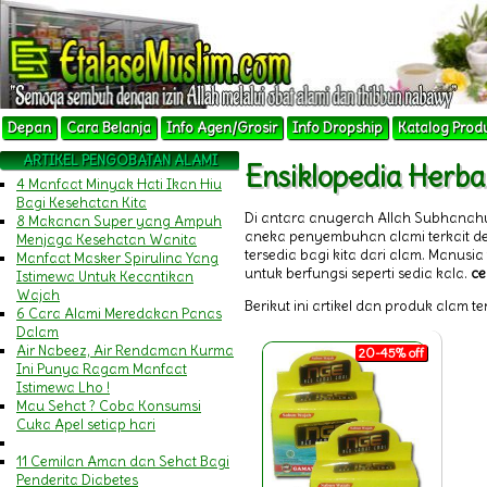
Depan
Cara Belanja
Info Agen/Grosir
Info Dropship
Katalog Prod
ARTIKEL PENGOBATAN ALAMI
Ensiklopedia Herba
4 Manfaat Minyak Hati Ikan Hiu
Bagi Kesehatan Kita
Di antara anugerah Allah Subhanah
8 Makanan Super yang Ampuh
aneka penyembuhan alami terkait 
Menjaga Kesehatan Wanita
tersedia bagi kita dari alam. Manu
Manfaat Masker Spirulina Yang
untuk berfungsi seperti sedia kala.
ce
Istimewa Untuk Kecantikan
Wajah
Berikut ini artikel dan produk alam t
6 Cara Alami Meredakan Panas
Dalam
Air Nabeez, Air Rendaman Kurma
20-45% off
Ini Punya Ragam Manfaat
Istimewa Lho !
Mau Sehat ? Coba Konsumsi
Cuka Apel setiap hari
11 Cemilan Aman dan Sehat Bagi
Penderita Diabetes