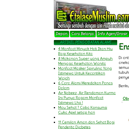
Depan
Cara Belanja
Info Agen/Grosir
ARTIKEL PENGOBATAN ALAMI
En
4 Manfaat Minyak Hati Ikan Hiu
Bagi Kesehatan Kita
Di an
8 Makanan Super yang Ampuh
aneka
Menjaga Kesehatan Wanita
semua
Manfaat Masker Spirulina Yang
tubuh
Istimewa Untuk Kecantikan
penye
Wajah
6 Cara Alami Meredakan Panas
Beriku
Dalam
Air Nabeez, Air Rendaman Kurma
Ini Punya Ragam Manfaat
Oba
Istimewa Lho !
Mau Sehat ? Coba Konsumsi
Cuka Apel setiap hari
11 Cemilan Aman dan Sehat Bagi
Penderita Diabetes