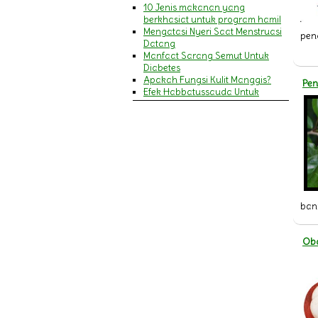
10 Jenis makanan yang
berkhasiat untuk program hamil
Mengatasi Nyeri Saat Menstruasi
penc
Datang
Manfaat Sarang Semut Untuk
Diabetes
Apakah Fungsi Kulit Manggis?
Pen
Efek Habbatussauda Untuk
Amandel
MENGENALI GEJALA SERANGAN
JANTUNG DAN STROKE
9 Manfaat Khasiat Minyak Zaitun
Untuk Wajah & Kecantikan
Pengertian Cacar Air
MANFAAT HABBATUSSAUDA
BAGI IBU MENYUSUI
Pengertian Campak
bany
14 Manfaat Daun Pegagan
(Antanan) & Cara
Mengkonsumsinya
Oba
Penyakit Asma (Asthma)
20 Manfaat Jelly Gamat Gold-G
bagi Kesehatan Tubuh
Ini dia Gejala Ambeien dan
Penyebabnya
Perlukah Menggunakan Sabun