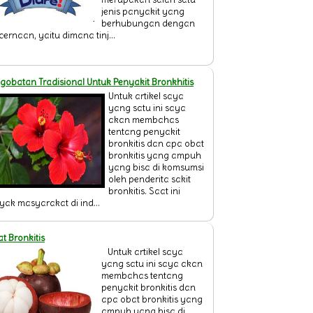
jenis panyakit yang
berhubungan dengan
ernaan, yaitu dimana tinj...
gobatan Tradisional Untuk Penyakit Bronkhitis
Untuk artikel saya
yang satu ini saya
akan membahas
tentang penyakit
bronkitis dan apa obat
bronkitis yang ampuh
yang bisa di komsumsi
oleh penderita sakit
bronkitis. Saat ini
ak masyarakat di ind...
t Bronkitis
Untuk artikel saya
yang satu ini saya akan
membahas tentang
penyakit bronkitis dan
apa obat bronkitis yang
ampuh yang bisa di