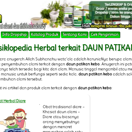
Info Dropship
Katalog Produk
Tentang Kami
Cek Pengiriman
siklopedia Herbal terkait DAUN PATIK
tara anugerah Allah Subhanahu wata'ala adalah karuniaNya berupa alam
 penyembuhan alami terkait dengan
daun patikan kebo
. Anugerah ini pa
nya telah tersedia bagi kita dari alam. Manusia tinggal mengambil atau
 manusia untuk berfungsi seperti sedia kala.
daun patikan kebo
adalah sal
mbuhan alami tersebut.
t ini artikel dan produk alam terkait dengan
daun patikan kebo
:
t Herbal Diare
Obat tradisional diare –
Khasiat daun alami –
Diare atau biasanya
orang menyebutnya
dengan mencret
merupakan salah satu