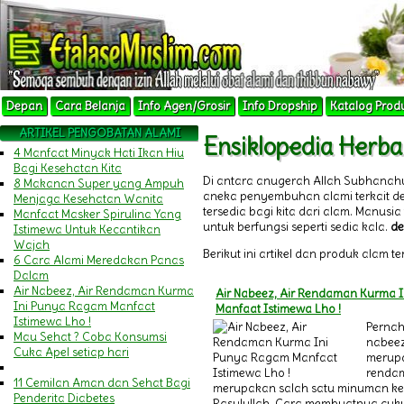
Depan
Cara Belanja
Info Agen/Grosir
Info Dropship
Katalog Prod
ARTIKEL PENGOBATAN ALAMI
Ensiklopedia Herba
4 Manfaat Minyak Hati Ikan Hiu
Bagi Kesehatan Kita
Di antara anugerah Allah Subhanah
8 Makanan Super yang Ampuh
aneka penyembuhan alami terkait 
Menjaga Kesehatan Wanita
tersedia bagi kita dari alam. Manu
Manfaat Masker Spirulina Yang
untuk berfungsi seperti sedia kala.
de
Istimewa Untuk Kecantikan
Wajah
Berikut ini artikel dan produk alam t
6 Cara Alami Meredakan Panas
Dalam
Air Nabeez, Air Rendaman Kurma
Air Nabeez, Air Rendaman Kurma 
Ini Punya Ragam Manfaat
Manfaat Istimewa Lho !
Istimewa Lho !
Pernah
Mau Sehat ? Coba Konsumsi
nabeez
Cuka Apel setiap hari
merupa
renda
11 Cemilan Aman dan Sehat Bagi
merupakan salah satu minuman k
Penderita Diabetes
Rasulullah. Cara membuatnya cuku