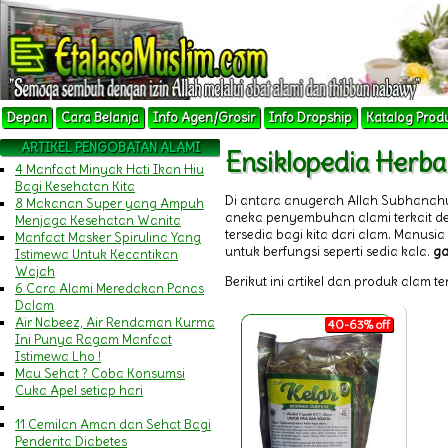
Depan
Cara Belanja
Info Agen/Grosir
Info Dropship
Katalog Prod
ARTIKEL PENGOBATAN ALAMI
Ensiklopedia Herba
4 Manfaat Minyak Hati Ikan Hiu
Bagi Kesehatan Kita
Di antara anugerah Allah Subhanah
8 Makanan Super yang Ampuh
aneka penyembuhan alami terkait 
Menjaga Kesehatan Wanita
tersedia bagi kita dari alam. Manu
Manfaat Masker Spirulina Yang
untuk berfungsi seperti sedia kala.
ga
Istimewa Untuk Kecantikan
Wajah
Berikut ini artikel dan produk alam t
6 Cara Alami Meredakan Panas
Dalam
Air Nabeez, Air Rendaman Kurma
40-63% off
Ini Punya Ragam Manfaat
Istimewa Lho !
Mau Sehat ? Coba Konsumsi
Cuka Apel setiap hari
11 Cemilan Aman dan Sehat Bagi
Penderita Diabetes