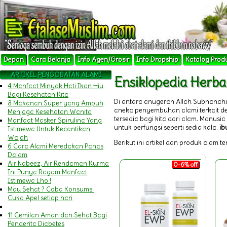
Depan
Cara Belanja
Info Agen/Grosir
Info Dropship
Katalog Prod
ARTIKEL PENGOBATAN ALAMI
Ensiklopedia Herba
4 Manfaat Minyak Hati Ikan Hiu
Bagi Kesehatan Kita
Di antara anugerah Allah Subhanah
8 Makanan Super yang Ampuh
aneka penyembuhan alami terkait 
Menjaga Kesehatan Wanita
tersedia bagi kita dari alam. Manu
Manfaat Masker Spirulina Yang
untuk berfungsi seperti sedia kala.
ib
Istimewa Untuk Kecantikan
Wajah
Berikut ini artikel dan produk alam t
6 Cara Alami Meredakan Panas
Dalam
Air Nabeez, Air Rendaman Kurma
0-6% off
Ini Punya Ragam Manfaat
Istimewa Lho !
Mau Sehat ? Coba Konsumsi
Cuka Apel setiap hari
11 Cemilan Aman dan Sehat Bagi
Penderita Diabetes