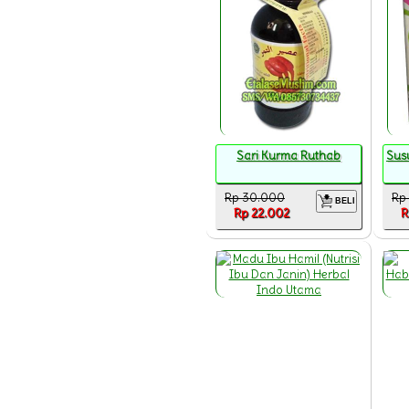
Sari Kurma Ruthab
Sus
Rp 30.000
Rp
BELI
Rp 22.002
R