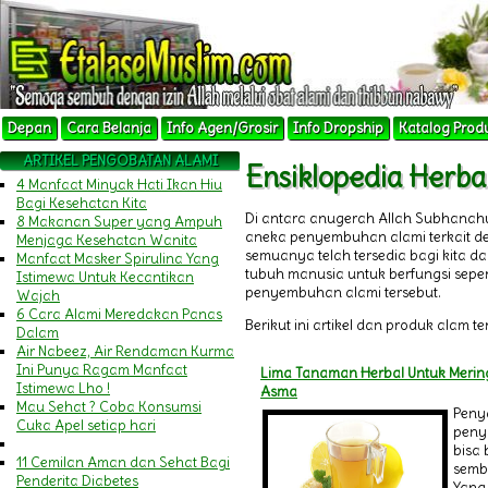
Depan
Cara Belanja
Info Agen/Grosir
Info Dropship
Katalog Prod
ARTIKEL PENGOBATAN ALAMI
Ensiklopedia Herb
4 Manfaat Minyak Hati Ikan Hiu
Bagi Kesehatan Kita
Di antara anugerah Allah Subhanah
8 Makanan Super yang Ampuh
aneka penyembuhan alami terkait 
Menjaga Kesehatan Wanita
semuanya telah tersedia bagi kita 
Manfaat Masker Spirulina Yang
tubuh manusia untuk berfungsi sepert
Istimewa Untuk Kecantikan
penyembuhan alami tersebut.
Wajah
6 Cara Alami Meredakan Panas
Berikut ini artikel dan produk alam t
Dalam
Air Nabeez, Air Rendaman Kurma
Ini Punya Ragam Manfaat
Lima Tanaman Herbal Untuk Merin
Istimewa Lho !
Asma
Mau Sehat ? Coba Konsumsi
Peny
Cuka Apel setiap hari
penya
bisa
11 Cemilan Aman dan Sehat Bagi
sembu
Penderita Diabetes
Yang