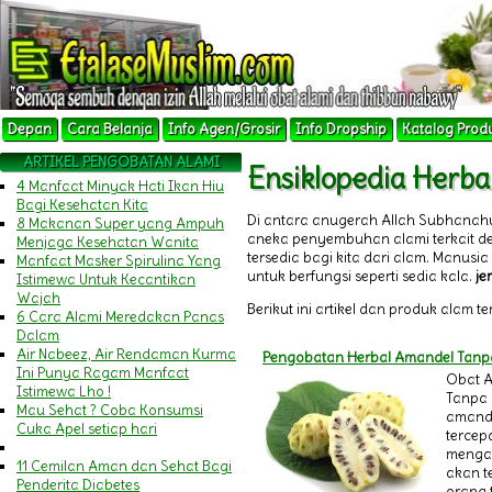
Depan
Cara Belanja
Info Agen/Grosir
Info Dropship
Katalog Prod
ARTIKEL PENGOBATAN ALAMI
Ensiklopedia Herba
4 Manfaat Minyak Hati Ikan Hiu
Bagi Kesehatan Kita
Di antara anugerah Allah Subhanah
8 Makanan Super yang Ampuh
aneka penyembuhan alami terkait 
Menjaga Kesehatan Wanita
tersedia bagi kita dari alam. Manu
Manfaat Masker Spirulina Yang
untuk berfungsi seperti sedia kala.
je
Istimewa Untuk Kecantikan
Wajah
Berikut ini artikel dan produk alam t
6 Cara Alami Meredakan Panas
Dalam
Air Nabeez, Air Rendaman Kurma
Pengobatan Herbal Amandel Tanp
Ini Punya Ragam Manfaat
Obat 
Istimewa Lho !
Tanpa 
Mau Sehat ? Coba Konsumsi
amande
Cuka Apel setiap hari
tercep
mengat
11 Cemilan Aman dan Sehat Bagi
akan te
Penderita Diabetes
orang 