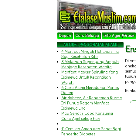
Depan
Cara Belanja
Info Agen/Grosir
ARTIKEL PENGOBATAN ALAMI
En
4 Manfaat Minyak Hati Ikan Hiu
Bagi Kesehatan Kita
Di an
8 Makanan Super yang Ampuh
aneka
Menjaga Kesehatan Wanita
semua
Manfaat Masker Spirulina Yang
tubuh
Istimewa Untuk Kecantikan
penye
Wajah
6 Cara Alami Meredakan Panas
Beriku
Dalam
Air Nabeez, Air Rendaman Kurma
Ini Punya Ragam Manfaat
Istimewa Lho !
Mau Sehat ? Coba Konsumsi
Cuka Apel setiap hari
11 Cemilan Aman dan Sehat Bagi
Penderita Diabetes