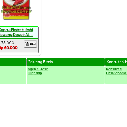
Kapsul Ekstrak Umbi
awang Dayak AL ...
 75.000
BELI
Rp 60.000
Peluang Bisnis
Konsultasi 
Agen / Grosir
Konsultasi
Dropship
Ensiklopedia