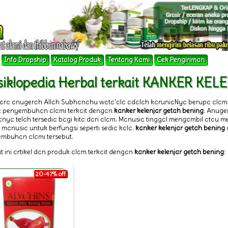
Info Dropship
Katalog Produk
Tentang Kami
Cek Pengiriman
siklopedia Herbal terkait KANKER K
tara anugerah Allah Subhanahu wata'ala adalah karuniaNya berupa alam
 penyembuhan alami terkait dengan
kanker kelenjar getah bening
. Anuge
nya telah tersedia bagi kita dari alam. Manusia tinggal mengambil atau
 manusia untuk berfungsi seperti sedia kala.
kanker kelenjar getah bening
mbuhan alami tersebut.
t ini artikel dan produk alam terkait dengan
kanker kelenjar getah bening
:
20-47% off