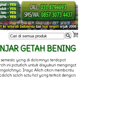
ELENJAR GETAH BENING
 semesta yang di dalamnya terdapat
rah ini patutlah untuk disyukuri mengingat
 mengolahnya. Insya Allah akan membantu
adalah salah satu hal yang terkait dengan