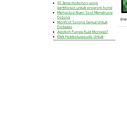
10 Jenis makanan yang
berkhasiat untuk program hamil
Mengatasi Nyeri Saat Menstruasi
Datang
dise
Manfaat Sarang Semut Untuk
Diabetes
Apakah Fungsi Kulit Manggis?
Efek Habbatussauda Untuk
Amandel
MENGENALI GEJALA SERANGAN
JANTUNG DAN STROKE
9 Manfaat Khasiat Minyak Zaitun
Untuk Wajah & Kecantikan
Pengertian Cacar Air
MANFAAT HABBATUSSAUDA
BAGI IBU MENYUSUI
Pengertian Campak
14 Manfaat Daun Pegagan
(Antanan) & Cara
Mengkonsumsinya
Penyakit Asma (Asthma)
20 Manfaat Jelly Gamat Gold-G
bagi Kesehatan Tubuh
Ini dia Gejala Ambeien dan
Penyebabnya
Perlukah Menggunakan Sabun