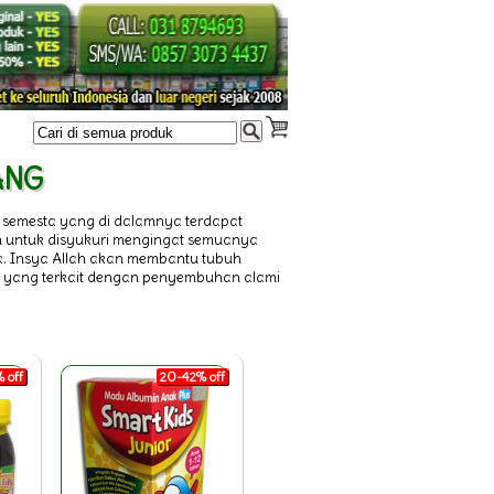
JANG
 semesta yang di dalamnya terdapat
ah untuk disyukuri mengingat semuanya
ya. Insya Allah akan membantu tubuh
l yang terkait dengan penyembuhan alami
 off
20-42% off