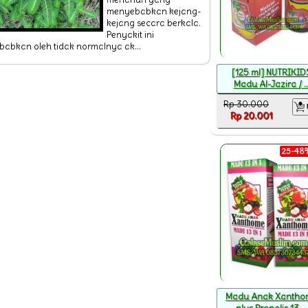
menyebabkan kejang-
kejang secara berkala.
Penyakit ini
babkan oleh tidak normalnya ak...
[125 ml] NUTRIKID
Madu Al-Jazira / ..
Rp 30.000
Rp 20.001
25-48%
Madu Anak Xantho