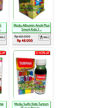
S
Madu Albumin Anak Plus
.
Smart Kids J ...
Rp 60.000
BELI
BELI
Rp 48.000
 off
0-40% off
me
Madu Syifa Kids Turpan