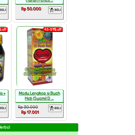
(Turun Panas ...
Rp 50.000
BELI
BELI
 off
43-51% off
s +
Madu Lengkap si Buah
Hati (Syamil D ...
Rp 30.000
BELI
BELI
Rp 17.001
Herbal