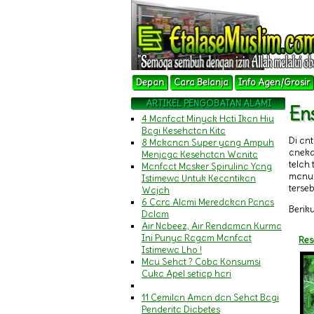
Depan
Cara Belanja
Info Agen/Grosir
ARTIKEL PENGOBATAN ALAMI
En
4 Manfaat Minyak Hati Ikan Hiu
Bagi Kesehatan Kita
Di an
8 Makanan Super yang Ampuh
aneka
Menjaga Kesehatan Wanita
telah
Manfaat Masker Spirulina Yang
manus
Istimewa Untuk Kecantikan
terseb
Wajah
6 Cara Alami Meredakan Panas
Beriku
Dalam
Air Nabeez, Air Rendaman Kurma
Ini Punya Ragam Manfaat
Res
Istimewa Lho !
Mau Sehat ? Coba Konsumsi
Cuka Apel setiap hari
11 Cemilan Aman dan Sehat Bagi
Penderita Diabetes