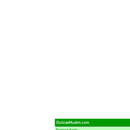
Kewanitaan?
21 Macam Jenis Penyakit Yang
Disebabkan Oleh Virus
EMFISEMA
Gejala Penyakit Pneumonia,
Penyebab dan Pencegahannya
Penyebab, Jenis dan Gejala
Penyakit Sinusitis
Penyakit Polip: Apa Itu?
Pengertian Sakit Tenggorokan
Kolesterol dan Cara
Mengatasinya
Apa itu Kanker ?
Apa itu Hepatitis B ??
Ciri-ciri Hepatitis B
EtalaseMuslim.com