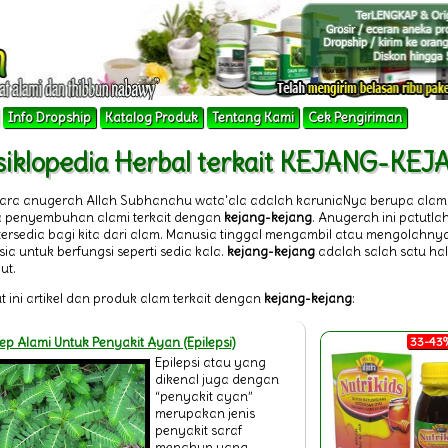
Info Dropship
Katalog Produk
Tentang Kami
Cek Pengiriman
siklopedia Herbal terkait KEJANG-KE
tara anugerah Allah Subhanahu wata'ala adalah karuniaNya berupa alam
 penyembuhan alami terkait dengan
kejang-kejang
. Anugerah ini patutl
 tersedia bagi kita dari alam. Manusia tinggal mengambil atau mengolahn
ia untuk berfungsi seperti sedia kala.
kejang-kejang
adalah salah satu ha
ut.
t ini artikel dan produk alam terkait dengan
kejang-kejang
:
ep Alami Untuk Penyakit Ayan (Epilepsi)
33-43%
Epilepsi atau yang
dikenal juga dengan
“penyakit ayan”
merupakan jenis
penyakit saraf
menahun yang