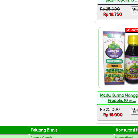
plus Propolis 13 ...
Rp 25.000
Rp 18.750
36-46%
Madu Kurma Manggi
Propolis 10 in ...
Rp 25.000
Rp 16.000
Peluang Bisnis
Konsultasi 