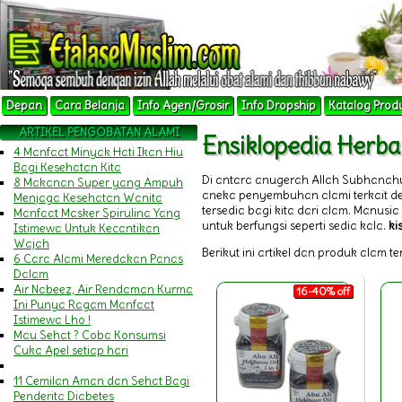
Depan
Cara Belanja
Info Agen/Grosir
Info Dropship
Katalog Prod
ARTIKEL PENGOBATAN ALAMI
Ensiklopedia Herbal
4 Manfaat Minyak Hati Ikan Hiu
Bagi Kesehatan Kita
Di antara anugerah Allah Subhanah
8 Makanan Super yang Ampuh
aneka penyembuhan alami terkait 
Menjaga Kesehatan Wanita
tersedia bagi kita dari alam. Manu
Manfaat Masker Spirulina Yang
untuk berfungsi seperti sedia kala.
ki
Istimewa Untuk Kecantikan
Wajah
Berikut ini artikel dan produk alam t
6 Cara Alami Meredakan Panas
Dalam
Air Nabeez, Air Rendaman Kurma
16-40% off
Ini Punya Ragam Manfaat
Istimewa Lho !
Mau Sehat ? Coba Konsumsi
Cuka Apel setiap hari
11 Cemilan Aman dan Sehat Bagi
Penderita Diabetes