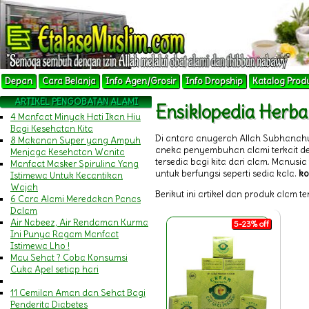
Depan
Cara Belanja
Info Agen/Grosir
Info Dropship
Katalog Prod
ARTIKEL PENGOBATAN ALAMI
Ensiklopedia Herba
4 Manfaat Minyak Hati Ikan Hiu
Bagi Kesehatan Kita
Di antara anugerah Allah Subhanah
8 Makanan Super yang Ampuh
aneka penyembuhan alami terkait 
Menjaga Kesehatan Wanita
tersedia bagi kita dari alam. Manu
Manfaat Masker Spirulina Yang
untuk berfungsi seperti sedia kala.
ko
Istimewa Untuk Kecantikan
Wajah
Berikut ini artikel dan produk alam t
6 Cara Alami Meredakan Panas
Dalam
Air Nabeez, Air Rendaman Kurma
5-23% off
Ini Punya Ragam Manfaat
Istimewa Lho !
Mau Sehat ? Coba Konsumsi
Cuka Apel setiap hari
11 Cemilan Aman dan Sehat Bagi
Penderita Diabetes