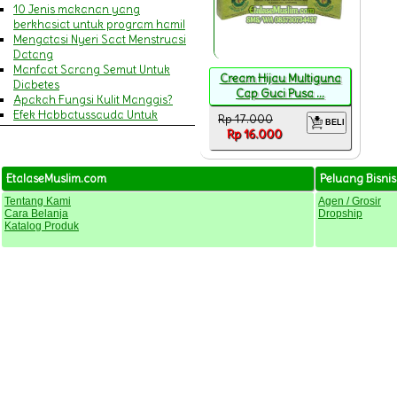
10 Jenis makanan yang
berkhasiat untuk program hamil
Mengatasi Nyeri Saat Menstruasi
Datang
Manfaat Sarang Semut Untuk
Cream Hijau Multiguna
Diabetes
Cap Guci Pusa ...
Apakah Fungsi Kulit Manggis?
Efek Habbatussauda Untuk
Rp 17.000
BELI
Amandel
Rp 16.000
MENGENALI GEJALA SERANGAN
JANTUNG DAN STROKE
9 Manfaat Khasiat Minyak Zaitun
EtalaseMuslim.com
Peluang Bisnis
Untuk Wajah & Kecantikan
Tentang Kami
Agen / Grosir
Pengertian Cacar Air
Cara Belanja
Dropship
MANFAAT HABBATUSSAUDA
Katalog Produk
BAGI IBU MENYUSUI
Pengertian Campak
14 Manfaat Daun Pegagan
(Antanan) & Cara
Mengkonsumsinya
Penyakit Asma (Asthma)
20 Manfaat Jelly Gamat Gold-G
bagi Kesehatan Tubuh
Ini dia Gejala Ambeien dan
Penyebabnya
Perlukah Menggunakan Sabun