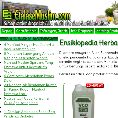
Depan
Cara Belanja
Info Agen/Grosir
Info Dropship
Katalog Prod
ARTIKEL PENGOBATAN ALAMI
Ensiklopedia Herba
4 Manfaat Minyak Hati Ikan Hiu
Bagi Kesehatan Kita
Di antara anugerah Allah Subhanah
8 Makanan Super yang Ampuh
aneka penyembuhan alami terkait 
Menjaga Kesehatan Wanita
tersedia bagi kita dari alam. Manu
Manfaat Masker Spirulina Yang
untuk berfungsi seperti sedia kala.
ku
Istimewa Untuk Kecantikan
Wajah
Berikut ini artikel dan produk alam t
6 Cara Alami Meredakan Panas
Dalam
Air Nabeez, Air Rendaman Kurma
20-45% off
Ini Punya Ragam Manfaat
Istimewa Lho !
Mau Sehat ? Coba Konsumsi
Cuka Apel setiap hari
11 Cemilan Aman dan Sehat Bagi
Penderita Diabetes