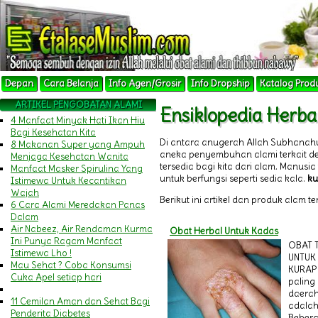
Depan
Cara Belanja
Info Agen/Grosir
Info Dropship
Katalog Prod
ARTIKEL PENGOBATAN ALAMI
Ensiklopedia Herba
4 Manfaat Minyak Hati Ikan Hiu
Bagi Kesehatan Kita
Di antara anugerah Allah Subhanah
8 Makanan Super yang Ampuh
aneka penyembuhan alami terkait 
Menjaga Kesehatan Wanita
tersedia bagi kita dari alam. Manu
Manfaat Masker Spirulina Yang
untuk berfungsi seperti sedia kala.
ku
Istimewa Untuk Kecantikan
Wajah
Berikut ini artikel dan produk alam t
6 Cara Alami Meredakan Panas
Dalam
Air Nabeez, Air Rendaman Kurma
Obat Herbal Untuk Kadas
Ini Punya Ragam Manfaat
OBAT 
Istimewa Lho !
UNTUK
Mau Sehat ? Coba Konsumsi
KURAP 
Cuka Apel setiap hari
paling
daerah 
11 Cemilan Aman dan Sehat Bagi
adalah 
Penderita Diabetes
Bebera