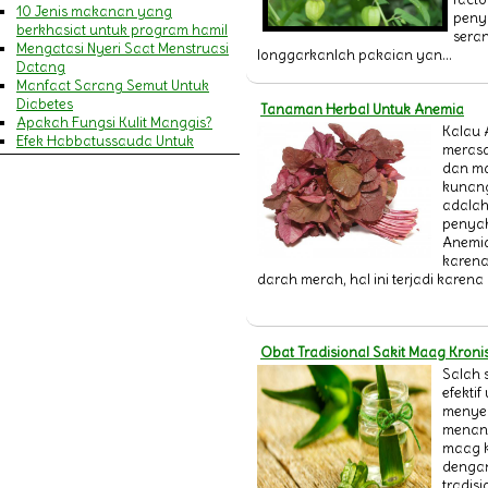
10 Jenis makanan yang
penya
berkhasiat untuk program hamil
sera
Mengatasi Nyeri Saat Menstruasi
longgarkanlah pakaian yan...
Datang
Manfaat Sarang Semut Untuk
Diabetes
Tanaman Herbal Untuk Anemia
Apakah Fungsi Kulit Manggis?
Kalau 
Efek Habbatussauda Untuk
merasa
Amandel
dan m
MENGENALI GEJALA SERANGAN
kunang,
JANTUNG DAN STROKE
adalah
9 Manfaat Khasiat Minyak Zaitun
penyak
Untuk Wajah & Kecantikan
Anemi
Pengertian Cacar Air
karena
MANFAAT HABBATUSSAUDA
darah merah, hal ini terjadi karena
BAGI IBU MENYUSUI
Pengertian Campak
14 Manfaat Daun Pegagan
(Antanan) & Cara
Obat Tradisional Sakit Maag Kroni
Mengkonsumsinya
Salah 
Penyakit Asma (Asthma)
efektif
20 Manfaat Jelly Gamat Gold-G
menye
bagi Kesehatan Tubuh
menang
Ini dia Gejala Ambeien dan
maag k
Penyebabnya
dengan
Perlukah Menggunakan Sabun
tradis