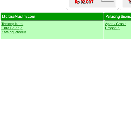
Rp 92.007
R
EtalaseMuslim.com
Peluang Bisnis
Tentang Kami
Agen / Grosir
Cara Belanja
Dropship
Katalog Produk