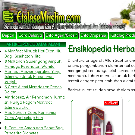
Depan
Cara Belanja
Info Agen/Grosir
Info Dropship
Katalog Prod
ARTIKEL PENGOBATAN ALAMI
Ensiklopedia Her
4 Manfaat Minyak Hati Ikan Hiu
Bagi Kesehatan Kita
Di antara anugerah Allah Subhanah
8 Makanan Super yang Ampuh
aneka penyembuhan alami terkait 
Menjaga Kesehatan Wanita
mengingat semuanya telah tersedia b
Manfaat Masker Spirulina Yang
membantu tubuh manusia untuk berfu
Istimewa Untuk Kecantikan
terkait dengan penyembuhan alami t
Wajah
6 Cara Alami Meredakan Panas
Berikut ini artikel dan produk alam t
Dalam
Air Nabeez, Air Rendaman Kurma
Ini Punya Ragam Manfaat
5-7% off
Istimewa Lho !
Mau Sehat ? Coba Konsumsi
Cuka Apel setiap hari
11 Cemilan Aman dan Sehat Bagi
Penderita Diabetes