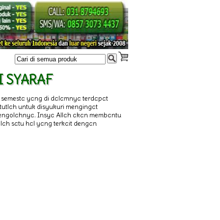
KI SYARAF
 semesta yang di dalamnya terdapat
atutlah untuk disyukuri mengingat
 mengolahnya. Insya Allah akan membantu
lah satu hal yang terkait dengan