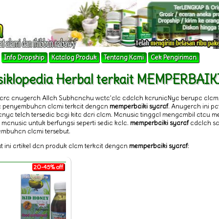
Info Dropship
Katalog Produk
Tentang Kami
Cek Pengiriman
siklopedia Herbal terkait MEMPERBAI
tara anugerah Allah Subhanahu wata'ala adalah karuniaNya berupa alam
 penyembuhan alami terkait dengan
memperbaiki syaraf
. Anugerah ini p
nya telah tersedia bagi kita dari alam. Manusia tinggal mengambil atau
 manusia untuk berfungsi seperti sedia kala.
memperbaiki syaraf
adalah sa
mbuhan alami tersebut.
t ini artikel dan produk alam terkait dengan
memperbaiki syaraf
:
20-45% off