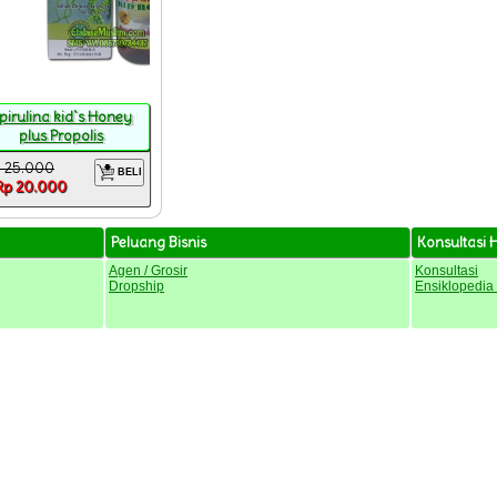
pirulina kid`s Honey
plus Propolis
 25.000
BELI
Rp 20.000
Peluang Bisnis
Konsultasi 
Agen / Grosir
Konsultasi
Dropship
Ensiklopedia