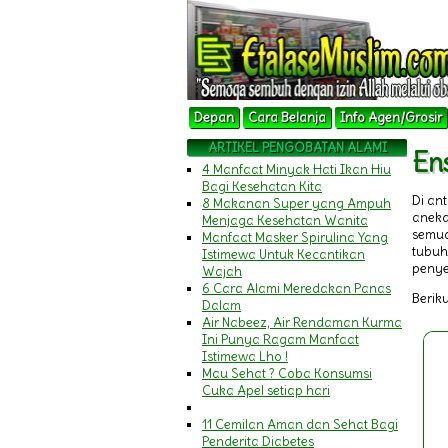
Depan
Cara Belanja
Info Agen/Grosir
ARTIKEL PENGOBATAN ALAMI
En
4 Manfaat Minyak Hati Ikan Hiu
Bagi Kesehatan Kita
Di an
8 Makanan Super yang Ampuh
aneka
Menjaga Kesehatan Wanita
semua
Manfaat Masker Spirulina Yang
tubuh
Istimewa Untuk Kecantikan
penye
Wajah
6 Cara Alami Meredakan Panas
Beriku
Dalam
Air Nabeez, Air Rendaman Kurma
Ini Punya Ragam Manfaat
Istimewa Lho !
Mau Sehat ? Coba Konsumsi
Cuka Apel setiap hari
11 Cemilan Aman dan Sehat Bagi
Penderita Diabetes