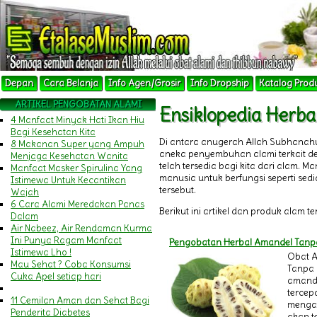
Depan
Cara Belanja
Info Agen/Grosir
Info Dropship
Katalog Prod
ARTIKEL PENGOBATAN ALAMI
Ensiklopedia Herb
4 Manfaat Minyak Hati Ikan Hiu
Bagi Kesehatan Kita
Di antara anugerah Allah Subhanah
8 Makanan Super yang Ampuh
aneka penyembuhan alami terkait 
Menjaga Kesehatan Wanita
telah tersedia bagi kita dari alam.
Manfaat Masker Spirulina Yang
manusia untuk berfungsi seperti sedi
Istimewa Untuk Kecantikan
tersebut.
Wajah
6 Cara Alami Meredakan Panas
Berikut ini artikel dan produk alam t
Dalam
Air Nabeez, Air Rendaman Kurma
Ini Punya Ragam Manfaat
Pengobatan Herbal Amandel Tanp
Istimewa Lho !
Obat 
Mau Sehat ? Coba Konsumsi
Tanpa 
Cuka Apel setiap hari
amande
tercep
11 Cemilan Aman dan Sehat Bagi
mengat
Penderita Diabetes
akan te