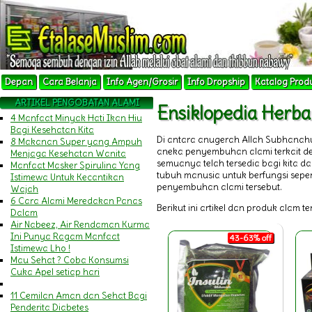
Depan
Cara Belanja
Info Agen/Grosir
Info Dropship
Katalog Prod
ARTIKEL PENGOBATAN ALAMI
Ensiklopedia Herb
4 Manfaat Minyak Hati Ikan Hiu
Bagi Kesehatan Kita
Di antara anugerah Allah Subhanah
8 Makanan Super yang Ampuh
aneka penyembuhan alami terkait 
Menjaga Kesehatan Wanita
semuanya telah tersedia bagi kita 
Manfaat Masker Spirulina Yang
tubuh manusia untuk berfungsi sepert
Istimewa Untuk Kecantikan
penyembuhan alami tersebut.
Wajah
6 Cara Alami Meredakan Panas
Berikut ini artikel dan produk alam t
Dalam
Air Nabeez, Air Rendaman Kurma
Ini Punya Ragam Manfaat
43-63% off
Istimewa Lho !
Mau Sehat ? Coba Konsumsi
Cuka Apel setiap hari
11 Cemilan Aman dan Sehat Bagi
Penderita Diabetes