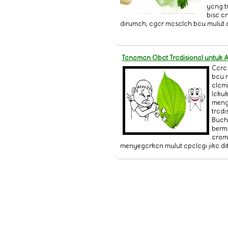
yang t
bisa a
dirumah, agar masalah bau mulut an
Tanaman Obat Tradisional untuk A
Cara
bau 
alam
laku
meng
tradi
Buah 
berm
arom
menyegarkan mulut apalagi jika di