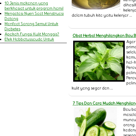
10 Jenis makanan yang
dihasil
berkhasiat untuk program hamil
kelenj
Mengatasi Nyeri Saat Menstruasi
dalam tubuh kita yaitu kelenjar ...
Datang
Manfaat Sarang Semut Untuk
Diabetes
Apakah Fungsi Kulit Manggis?
Obat Herbal Menghilangkan Bau 
Efek Habbatussauda Untuk
Agar 
Amandel
prima
MENGENALI GEJALA SERANGAN
selal
JANTUNG DAN STROKE
kamu
9 Manfaat Khasiat Minyak Zaitun
hal-h
Untuk Wajah & Kecantikan
Pera
Pengertian Cacar Air
palin
MANFAAT HABBATUSSAUDA
Pera
BAGI IBU MENYUSUI
palin
Pengertian Campak
kulit yang segar dan ...
14 Manfaat Daun Pegagan
(Antanan) & Cara
Mengkonsumsinya
7 Tips Dan Cara Mudah Menghila
Penyakit Asma (Asthma)
Bau b
20 Manfaat Jelly Gamat Gold-G
masala
bagi Kesehatan Tubuh
muncul
Ini dia Gejala Ambeien dan
orang.
Penyebabnya
kadan
Perlukah Menggunakan Sabun
seseor