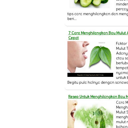
Kewanitaan?
minder
21 Macam Jenis Penyakit Yang
percay
Disebabkan Oleh Virus
tips cara menghilangkan dan men
EMFISEMA
beri...
Gejala Penyakit Pneumonia,
Penyebab dan Pencegahannya
Penyebab, Jenis dan Gejala
7 Cara Menghilangkan Bau Mulut 
Penyakit Sinusitis
Cepat
Penyakit Polip: Apa Itu?
Faktor
Pengertian Sakit Tenggorokan
Mulut 
Kolesterol dan Cara
Adanya
Mengatasinya
atau s
Apa itu Kanker ?
berlu
Apa itu Hepatitis B ??
tempat
Ciri-ciri Hepatitis B
nyaman
untuk 
Begitu pula halnya dengan sariawa.
Resep Untuk Menghilangkan Bau M
Cara 
Mengh
Mulut 
mengh
mulut
bahan