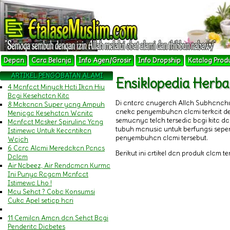
Depan
Cara Belanja
Info Agen/Grosir
Info Dropship
Katalog Prod
ARTIKEL PENGOBATAN ALAMI
Ensiklopedia Her
4 Manfaat Minyak Hati Ikan Hiu
Bagi Kesehatan Kita
Di antara anugerah Allah Subhanah
8 Makanan Super yang Ampuh
aneka penyembuhan alami terkait 
Menjaga Kesehatan Wanita
semuanya telah tersedia bagi kita 
Manfaat Masker Spirulina Yang
tubuh manusia untuk berfungsi sepert
Istimewa Untuk Kecantikan
penyembuhan alami tersebut.
Wajah
6 Cara Alami Meredakan Panas
Berikut ini artikel dan produk alam t
Dalam
Air Nabeez, Air Rendaman Kurma
Ini Punya Ragam Manfaat
Istimewa Lho !
Mau Sehat ? Coba Konsumsi
Cuka Apel setiap hari
11 Cemilan Aman dan Sehat Bagi
Penderita Diabetes