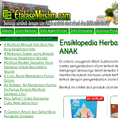
Depan
Cara Belanja
Info Agen/Grosir
Info Dropship
Katalog Prod
ARTIKEL PENGOBATAN ALAMI
Ensiklopedia Her
4 Manfaat Minyak Hati Ikan Hiu
Bagi Kesehatan Kita
ANAK
8 Makanan Super yang Ampuh
Menjaga Kesehatan Wanita
Di antara anugerah Allah Subhanah
Manfaat Masker Spirulina Yang
aneka penyembuhan alami terkait 
Istimewa Untuk Kecantikan
mengingat semuanya telah tersedia b
Wajah
membantu tubuh manusia untuk berfu
6 Cara Alami Meredakan Panas
terkait dengan penyembuhan alami t
Dalam
Air Nabeez, Air Rendaman Kurma
Berikut ini artikel dan produk alam t
Ini Punya Ragam Manfaat
Istimewa Lho !
Mau Sehat ? Coba Konsumsi
25-30% off
Cuka Apel setiap hari
11 Cemilan Aman dan Sehat Bagi
Penderita Diabetes