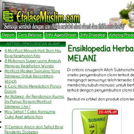
Depan
Cara Belanja
Info Agen/Grosir
Info Dropship
Katalog Prod
ARTIKEL PENGOBATAN ALAMI
Ensiklopedia Her
4 Manfaat Minyak Hati Ikan Hiu
Bagi Kesehatan Kita
MELANI
8 Makanan Super yang Ampuh
Menjaga Kesehatan Wanita
Di antara anugerah Allah Subhanah
Manfaat Masker Spirulina Yang
aneka penyembuhan alami terkait 
Istimewa Untuk Kecantikan
mengingat semuanya telah tersedia b
Wajah
membantu tubuh manusia untuk berfu
6 Cara Alami Meredakan Panas
terkait dengan penyembuhan alami t
Dalam
Air Nabeez, Air Rendaman Kurma
Berikut ini artikel dan produk alam t
Ini Punya Ragam Manfaat
Istimewa Lho !
Mau Sehat ? Coba Konsumsi
20-45% off
Cuka Apel setiap hari
11 Cemilan Aman dan Sehat Bagi
Penderita Diabetes