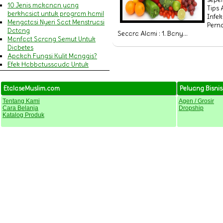
10 Jenis makanan yang
Tips 
berkhasiat untuk program hamil
Infek
Mengatasi Nyeri Saat Menstruasi
Pern
Datang
Secara Alami : 1. Bany...
Manfaat Sarang Semut Untuk
Diabetes
Apakah Fungsi Kulit Manggis?
Efek Habbatussauda Untuk
Amandel
MENGENALI GEJALA SERANGAN
EtalaseMuslim.com
Peluang Bisnis
JANTUNG DAN STROKE
9 Manfaat Khasiat Minyak Zaitun
Tentang Kami
Agen / Grosir
Untuk Wajah & Kecantikan
Cara Belanja
Dropship
Pengertian Cacar Air
Katalog Produk
MANFAAT HABBATUSSAUDA
BAGI IBU MENYUSUI
Pengertian Campak
14 Manfaat Daun Pegagan
(Antanan) & Cara
Mengkonsumsinya
Penyakit Asma (Asthma)
20 Manfaat Jelly Gamat Gold-G
bagi Kesehatan Tubuh
Ini dia Gejala Ambeien dan
Penyebabnya
Perlukah Menggunakan Sabun