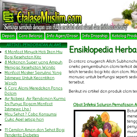
Depan
Cara Belanja
Info Agen/Grosir
Info Dropship
Katalog Prod
ARTIKEL PENGOBATAN ALAMI
Ensiklopedia Herb
4 Manfaat Minyak Hati Ikan Hiu
Bagi Kesehatan Kita
Di antara anugerah Allah Subhanah
8 Makanan Super yang Ampuh
aneka penyembuhan alami terkait 
Menjaga Kesehatan Wanita
telah tersedia bagi kita dari alam.
Manfaat Masker Spirulina Yang
manusia untuk berfungsi seperti sedi
Istimewa Untuk Kecantikan
tersebut.
Wajah
6 Cara Alami Meredakan Panas
Berikut ini artikel dan produk alam t
Dalam
Air Nabeez, Air Rendaman Kurma
Ini Punya Ragam Manfaat
Obat Infeksi Saluran Pernafasan A
Istimewa Lho !
Batuk
Mau Sehat ? Coba Konsumsi
mene
Cuka Apel setiap hari
teng
peny
11 Cemilan Aman dan Sehat Bagi
musi
Penderita Diabetes
seper