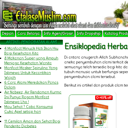
Depan
Cara Belanja
Info Agen/Grosir
Info Dropship
Katalog Prod
ARTIKEL PENGOBATAN ALAMI
Ensiklopedia Her
4 Manfaat Minyak Hati Ikan Hiu
Bagi Kesehatan Kita
Di antara anugerah Allah Subhanah
8 Makanan Super yang Ampuh
aneka penyembuhan alami terkait 
Menjaga Kesehatan Wanita
semuanya telah tersedia bagi kita 
Manfaat Masker Spirulina Yang
tubuh manusia untuk berfungsi sepert
Istimewa Untuk Kecantikan
penyembuhan alami tersebut.
Wajah
6 Cara Alami Meredakan Panas
Berikut ini artikel dan produk alam t
Dalam
Air Nabeez, Air Rendaman Kurma
Ini Punya Ragam Manfaat
0-45% off
Istimewa Lho !
Mau Sehat ? Coba Konsumsi
Cuka Apel setiap hari
11 Cemilan Aman dan Sehat Bagi
Penderita Diabetes