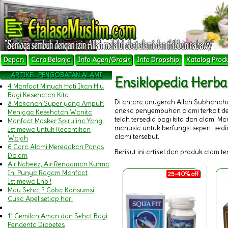
Depan
Cara Belanja
Info Agen/Grosir
Info Dropship
Katalog Prod
ARTIKEL PENGOBATAN ALAMI
Ensiklopedia Herb
4 Manfaat Minyak Hati Ikan Hiu
Bagi Kesehatan Kita
Di antara anugerah Allah Subhanah
8 Makanan Super yang Ampuh
aneka penyembuhan alami terkait 
Menjaga Kesehatan Wanita
telah tersedia bagi kita dari alam.
Manfaat Masker Spirulina Yang
manusia untuk berfungsi seperti sedi
Istimewa Untuk Kecantikan
alami tersebut.
Wajah
6 Cara Alami Meredakan Panas
Berikut ini artikel dan produk alam t
Dalam
Air Nabeez, Air Rendaman Kurma
Ini Punya Ragam Manfaat
25-40% off
Istimewa Lho !
Mau Sehat ? Coba Konsumsi
Cuka Apel setiap hari
11 Cemilan Aman dan Sehat Bagi
Penderita Diabetes