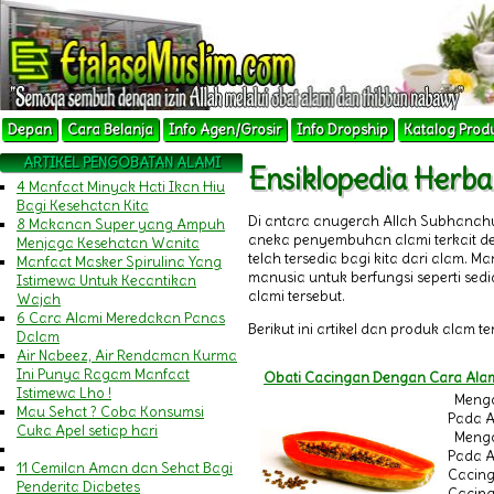
Depan
Cara Belanja
Info Agen/Grosir
Info Dropship
Katalog Prod
ARTIKEL PENGOBATAN ALAMI
Ensiklopedia Herb
4 Manfaat Minyak Hati Ikan Hiu
Bagi Kesehatan Kita
Di antara anugerah Allah Subhanah
8 Makanan Super yang Ampuh
aneka penyembuhan alami terkait 
Menjaga Kesehatan Wanita
telah tersedia bagi kita dari alam.
Manfaat Masker Spirulina Yang
manusia untuk berfungsi seperti sedi
Istimewa Untuk Kecantikan
alami tersebut.
Wajah
6 Cara Alami Meredakan Panas
Berikut ini artikel dan produk alam t
Dalam
Air Nabeez, Air Rendaman Kurma
Ini Punya Ragam Manfaat
Obati Cacingan Dengan Cara Ala
Istimewa Lho !
Mengo
Mau Sehat ? Coba Konsumsi
Pada A
Cuka Apel setiap hari
Mengo
Pada A
11 Cemilan Aman dan Sehat Bagi
Cacing
Penderita Diabetes
Cacin