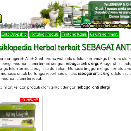
Info Dropship
Katalog Produk
Tentang Kami
Cek Pengiriman
siklopedia Herbal terkait SEBAGAI AN
tara anugerah Allah Subhanahu wata'ala adalah karuniaNya berupa alam
 penyembuhan alami terkait dengan
sebagai anti alergi
. Anugerah ini pat
nya telah tersedia bagi kita dari alam. Manusia tinggal mengambil atau
 manusia untuk berfungsi seperti sedia kala.
sebagai anti alergi
adalah sala
mbuhan alami tersebut.
t ini artikel dan produk alam terkait dengan
sebagai anti alergi
:
10-25% off