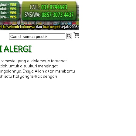
TI ALERGI
 semesta yang di dalamnya terdapat
utlah untuk disyukuri mengingat
 mengolahnya. Insya Allah akan membantu
h satu hal yang terkait dengan