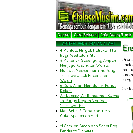
Depan
Cara Belanja
Info Agen/Grosir
ARTIKEL PENGOBATAN ALAMI
En
4 Manfaat Minyak Hati Ikan Hiu
Bagi Kesehatan Kita
Di an
8 Makanan Super yang Ampuh
aneka
Menjaga Kesehatan Wanita
semua
Manfaat Masker Spirulina Yang
tubuh
Istimewa Untuk Kecantikan
penye
Wajah
6 Cara Alami Meredakan Panas
Beriku
Dalam
Air Nabeez, Air Rendaman Kurma
Ini Punya Ragam Manfaat
Istimewa Lho !
Mau Sehat ? Coba Konsumsi
Cuka Apel setiap hari
11 Cemilan Aman dan Sehat Bagi
Penderita Diabetes