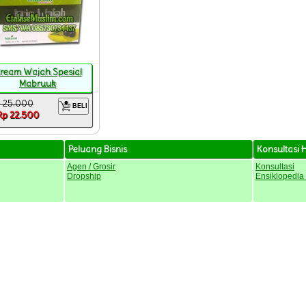
ream Wajah Spesial
Mabruuk
 25.000
BELI
Rp 22.500
Peluang Bisnis
Konsultasi 
Agen / Grosir
Konsultasi
Dropship
Ensiklopedia