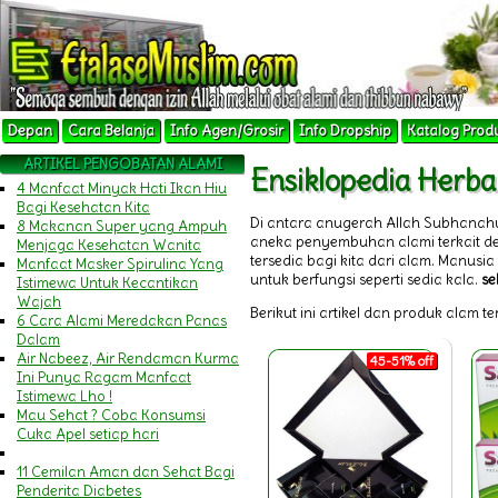
Depan
Cara Belanja
Info Agen/Grosir
Info Dropship
Katalog Prod
ARTIKEL PENGOBATAN ALAMI
Ensiklopedia Herba
4 Manfaat Minyak Hati Ikan Hiu
Bagi Kesehatan Kita
Di antara anugerah Allah Subhanah
8 Makanan Super yang Ampuh
aneka penyembuhan alami terkait 
Menjaga Kesehatan Wanita
tersedia bagi kita dari alam. Manu
Manfaat Masker Spirulina Yang
untuk berfungsi seperti sedia kala.
se
Istimewa Untuk Kecantikan
Wajah
Berikut ini artikel dan produk alam t
6 Cara Alami Meredakan Panas
Dalam
Air Nabeez, Air Rendaman Kurma
45-51% off
Ini Punya Ragam Manfaat
Istimewa Lho !
Mau Sehat ? Coba Konsumsi
Cuka Apel setiap hari
11 Cemilan Aman dan Sehat Bagi
Penderita Diabetes