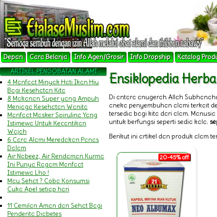
Depan
Cara Belanja
Info Agen/Grosir
Info Dropship
Katalog Prod
ARTIKEL PENGOBATAN ALAMI
Ensiklopedia Herba
4 Manfaat Minyak Hati Ikan Hiu
Bagi Kesehatan Kita
Di antara anugerah Allah Subhanah
8 Makanan Super yang Ampuh
aneka penyembuhan alami terkait 
Menjaga Kesehatan Wanita
tersedia bagi kita dari alam. Manu
Manfaat Masker Spirulina Yang
untuk berfungsi seperti sedia kala.
se
Istimewa Untuk Kecantikan
Wajah
Berikut ini artikel dan produk alam t
6 Cara Alami Meredakan Panas
Dalam
Air Nabeez, Air Rendaman Kurma
20-45% off
Ini Punya Ragam Manfaat
Istimewa Lho !
Mau Sehat ? Coba Konsumsi
Cuka Apel setiap hari
11 Cemilan Aman dan Sehat Bagi
Penderita Diabetes