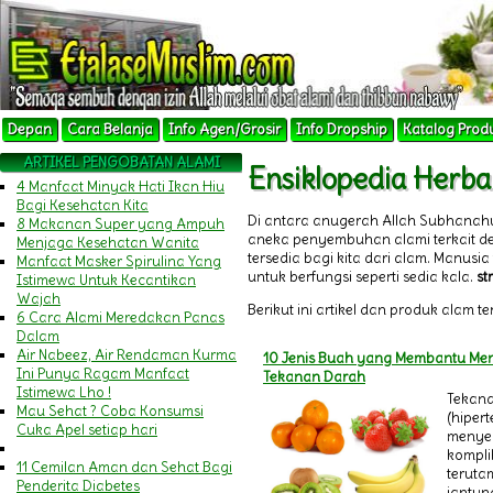
Depan
Cara Belanja
Info Agen/Grosir
Info Dropship
Katalog Prod
ARTIKEL PENGOBATAN ALAMI
Ensiklopedia Herba
4 Manfaat Minyak Hati Ikan Hiu
Bagi Kesehatan Kita
Di antara anugerah Allah Subhanah
8 Makanan Super yang Ampuh
aneka penyembuhan alami terkait 
Menjaga Kesehatan Wanita
tersedia bagi kita dari alam. Manu
Manfaat Masker Spirulina Yang
untuk berfungsi seperti sedia kala.
st
Istimewa Untuk Kecantikan
Wajah
Berikut ini artikel dan produk alam t
6 Cara Alami Meredakan Panas
Dalam
Air Nabeez, Air Rendaman Kurma
10 Jenis Buah yang Membantu Me
Ini Punya Ragam Manfaat
Tekanan Darah
Istimewa Lho !
Tekana
Mau Sehat ? Coba Konsumsi
(hipert
Cuka Apel setiap hari
menye
komplik
11 Cemilan Aman dan Sehat Bagi
teruta
Penderita Diabetes
jantun