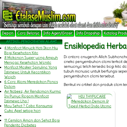
Depan
Cara Belanja
Info Agen/Grosir
Info Dropship
Katalog Prod
ARTIKEL PENGOBATAN ALAMI
Ensiklopedia Herb
4 Manfaat Minyak Hati Ikan Hiu
Bagi Kesehatan Kita
Di antara anugerah Allah Subhanah
8 Makanan Super yang Ampuh
aneka penyembuhan alami terkait 
Menjaga Kesehatan Wanita
semuanya telah tersedia bagi kita 
Manfaat Masker Spirulina Yang
tubuh manusia untuk berfungsi sepert
Istimewa Untuk Kecantikan
penyembuhan alami tersebut.
Wajah
6 Cara Alami Meredakan Panas
Berikut ini artikel dan produk alam t
Dalam
Air Nabeez, Air Rendaman Kurma
Ini Punya Ragam Manfaat
Istimewa Lho !
Mau Sehat ? Coba Konsumsi
Cuka Apel setiap hari
11 Cemilan Aman dan Sehat Bagi
Penderita Diabetes