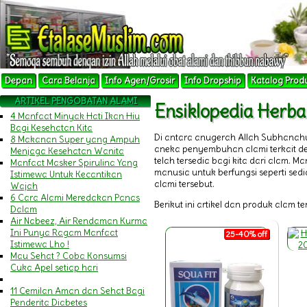
Depan
Cara Belanja
Info Agen/Grosir
Info Dropship
Katalog Prod
ARTIKEL PENGOBATAN ALAMI
Ensiklopedia Herb
4 Manfaat Minyak Hati Ikan Hiu
Bagi Kesehatan Kita
Di antara anugerah Allah Subhanah
8 Makanan Super yang Ampuh
aneka penyembuhan alami terkait 
Menjaga Kesehatan Wanita
telah tersedia bagi kita dari alam.
Manfaat Masker Spirulina Yang
manusia untuk berfungsi seperti sedi
Istimewa Untuk Kecantikan
alami tersebut.
Wajah
6 Cara Alami Meredakan Panas
Berikut ini artikel dan produk alam t
Dalam
Air Nabeez, Air Rendaman Kurma
Ini Punya Ragam Manfaat
25-40% off
Istimewa Lho !
Mau Sehat ? Coba Konsumsi
Cuka Apel setiap hari
11 Cemilan Aman dan Sehat Bagi
Penderita Diabetes