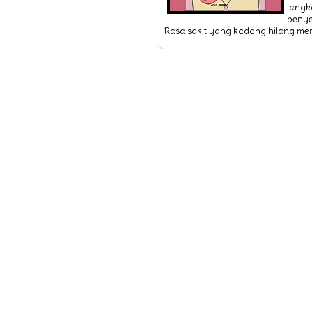
langk
peny
Rasa sakit yang kadang hilang mem