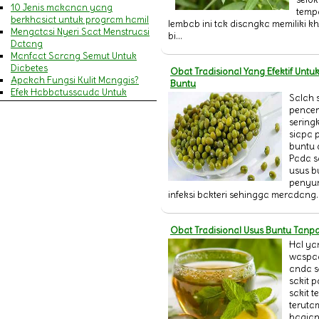
10 Jenis makanan yang
tempa
berkhasiat untuk program hamil
lembab ini tak disangka memiliki k
Mengatasi Nyeri Saat Menstruasi
bi...
Datang
Manfaat Sarang Semut Untuk
Diabetes
Obat Tradisional Yang Efektif Unt
Apakah Fungsi Kulit Manggis?
Buntu
Efek Habbatussauda Untuk
Salah 
Amandel
pence
MENGENALI GEJALA SERANGAN
sering
JANTUNG DAN STROKE
siapa 
9 Manfaat Khasiat Minyak Zaitun
buntu 
Untuk Wajah & Kecantikan
Pada sa
Pengertian Cacar Air
usus b
MANFAAT HABBATUSSAUDA
penyu
BAGI IBU MENYUSUI
infeksi bakteri sehingga meradang..
Pengertian Campak
14 Manfaat Daun Pegagan
(Antanan) & Cara
Obat Tradisional Usus Buntu Tanp
Mengkonsumsinya
Hal ya
Penyakit Asma (Asthma)
waspa
20 Manfaat Jelly Gamat Gold-G
anda s
bagi Kesehatan Tubuh
sakit 
Ini dia Gejala Ambeien dan
sakit 
Penyebabnya
teruta
Perlukah Menggunakan Sabun
bagian