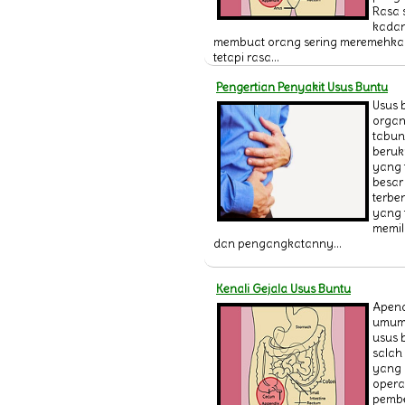
Rasa 
kadan
membuat orang sering meremehkan 
tetapi rasa...
Pengertian Penyakit Usus Buntu
Usus 
organ
tabung
beruk
yang 
besar 
terbe
yang 
memil
dan pengangkatanny...
Kenali Gejala Usus Buntu
Apend
umum 
usus 
salah
yang
opera
pemb