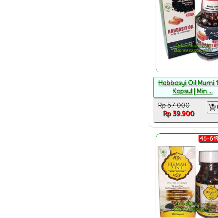
Habbasyi Oil Murni 
Kapsul | Min ...
Rp 57.000
Rp 39.900
45-61%