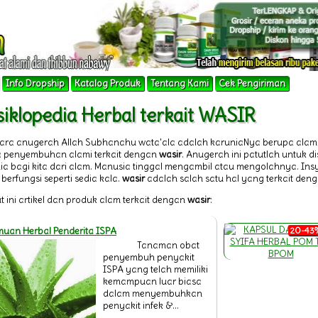
Info Dropship
Katalog Produk
Tentang Kami
Cek Pengiriman
iklopedia Herbal terkait WASIR
tara anugerah Allah Subhanahu wata'ala adalah karuniaNya berupa alam
 penyembuhan alami terkait dengan
wasir
. Anugerah ini patutlah untuk 
dia bagi kita dari alam. Manusia tinggal mengambil atau mengolahnya. I
berfungsi seperti sedia kala.
wasir
adalah salah satu hal yang terkait den
t ini artikel dan produk alam terkait dengan
wasir
:
uan Herbal Penderita ISPA
20-43%
Tanaman obat
penyembuh penyakit
ISPA yang telah memiliki
kemampuan luar biasa
dalam menyembuhkan
penyakit infek &...