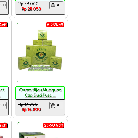
...
Rp 33.000
BELI
BELI
Rp 28.050
 off
5-23% off
at
Cream Hijau Multiguna
Cap Guci Pusa ...
Rp 17.000
BELI
BELI
Rp 16.000
 off
25-50% off