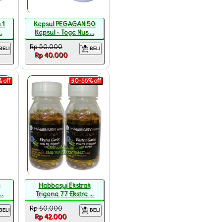
 1
Kapsul PEGAGAN 50
.
Kapsul - Toga Nus ...
Rp 50.000
BELI
BELI
Rp 40.000
 off
30-55% off
Habbasyi Ekstrak
.
Trigona 77 Ekstra ...
Rp 60.000
BELI
BELI
Rp 42.000