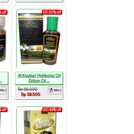
 off
30-55% off
Al Kautsar Habbasyi Oil
.
Zaitun Oil ...
Rp 55.000
BELI
BELI
Rp 38.500
 off
20-45% off