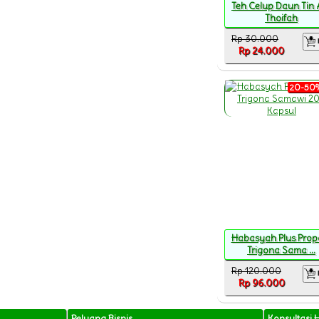
Teh Celup Daun Tin 
Thoifah
Rp 30.000
Rp 24.000
20-50%
Habasyah Plus Propo
Trigona Sama ...
Rp 120.000
Rp 96.000
Peluang Bisnis
Konsultasi 