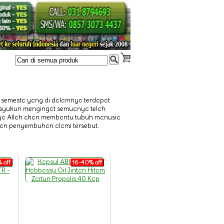
 semesta yang di dalamnya terdapat
disyukuri mengingat semuanya telah
nsya Allah akan membantu tubuh manusia
gan penyembuhan alami tersebut.
 off
16-40% off