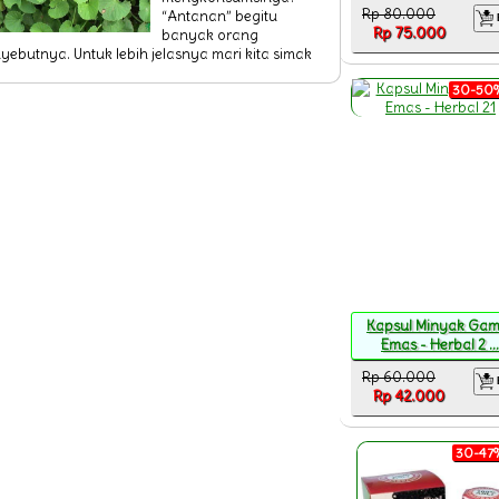
Rp 80.000
“Antanan” begitu
Rp 75.000
banyak orang
ebutnya. Untuk lebih jelasnya mari kita simak
30-50%
Kapsul Minyak Gam
Emas - Herbal 2 ...
Rp 60.000
Rp 42.000
30-47%