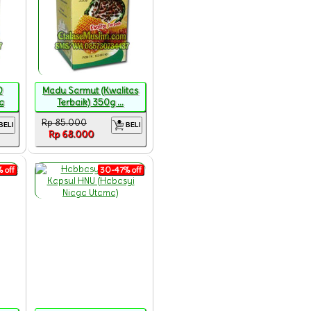
0
Madu Sarmut (Kwalitas
a
Terbaik) 350g ...
Rp 85.000
BELI
BELI
Rp 68.000
 off
30-47% off