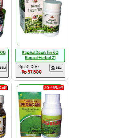
100
Kapsul Daun Tin 60
Kapsul Herbal 21
Rp 50.000
BELI
BELI
Rp 37.500
 off
20-45% off