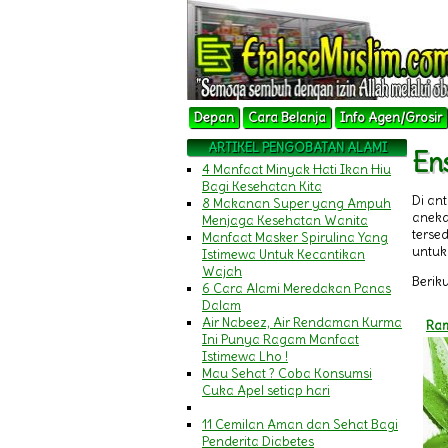
Depan
Cara Belanja
Info Agen/Grosir
ARTIKEL PENGOBATAN ALAMI
Ens
4 Manfaat Minyak Hati Ikan Hiu
Bagi Kesehatan Kita
Di an
8 Makanan Super yang Ampuh
aneka
Menjaga Kesehatan Wanita
terse
Manfaat Masker Spirulina Yang
untuk 
Istimewa Untuk Kecantikan
Wajah
Beriku
6 Cara Alami Meredakan Panas
Dalam
Air Nabeez, Air Rendaman Kurma
Ram
Ini Punya Ragam Manfaat
Istimewa Lho !
Mau Sehat ? Coba Konsumsi
Cuka Apel setiap hari
11 Cemilan Aman dan Sehat Bagi
Penderita Diabetes