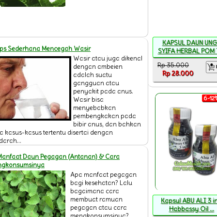
KAPSUL DAUN UNG
ips Sederhana Mencegah Wasir
SYIFA HERBAL POM T 
Wasir atau juga dikenal
Rp 35.000
dengan ambeien
Rp 28.000
adalah suatu
gangguan atau
penyakit pada anus.
6-12%
Wasir bisa
menyebabkan
pembengkakan pada
bibir anus, dan bahkan
a kasus-kasus tertentu disertai dengan
darah...
Manfaat Daun Pegagan (Antanan) & Cara
ngkonsumsinya
Apa manfaat pegagan
bagi kesehatan? Lalu
bagaimana cara
membuat ramuan
Kapsul ABU ALI 3 in
pegagan atau cara
Habbassy Oil ...
mengkonsumsinya?