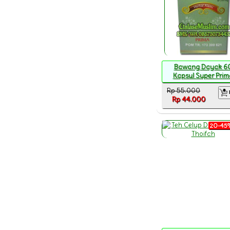
Bawang Dayak 6
Kapsul Super Prim
Rp 55.000
Rp 44.000
20-45%