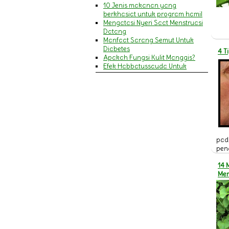
10 Jenis makanan yang
berkhasiat untuk program hamil
Mengatasi Nyeri Saat Menstruasi
Datang
Manfaat Sarang Semut Untuk
Diabetes
4 T
Apakah Fungsi Kulit Manggis?
Efek Habbatussauda Untuk
Amandel
MENGENALI GEJALA SERANGAN
JANTUNG DAN STROKE
9 Manfaat Khasiat Minyak Zaitun
Untuk Wajah & Kecantikan
Pengertian Cacar Air
MANFAAT HABBATUSSAUDA
BAGI IBU MENYUSUI
pad
Pengertian Campak
pen
14 Manfaat Daun Pegagan
(Antanan) & Cara
14 
Mengkonsumsinya
Me
Penyakit Asma (Asthma)
20 Manfaat Jelly Gamat Gold-G
bagi Kesehatan Tubuh
Ini dia Gejala Ambeien dan
Penyebabnya
Perlukah Menggunakan Sabun