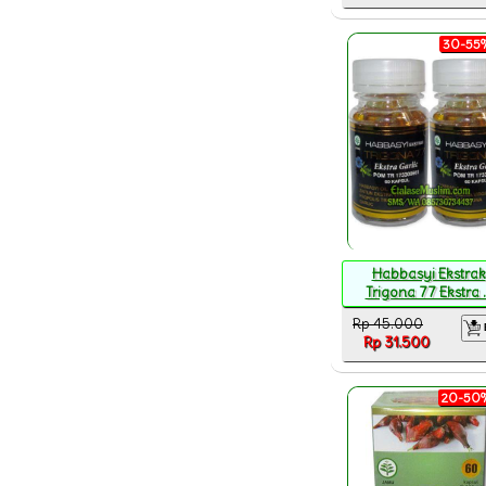
30-55%
Habbasyi Ekstrak
Trigona 77 Ekstra ..
Rp 45.000
Rp 31.500
20-50%