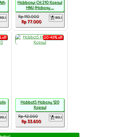
Ath
Habbasyi Oil 210 Kapsul
HNU (Habasy ...
Rp 110.000
BELI
BELI
Rp 77.000
 off
20-45% off
lis
HabbatS Habasy 120
Kapsul
Rp 42.000
BELI
BELI
Rp 33.600
Herbal