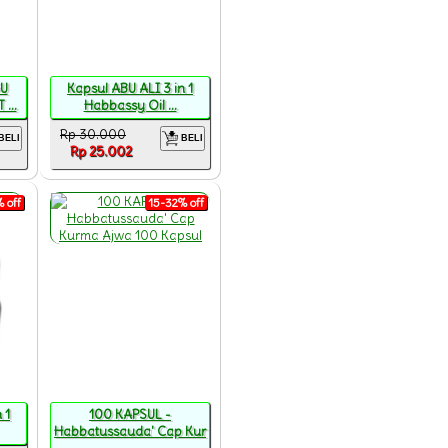
U
Kapsul ABU ALI 3 in 1
...
Habbassy Oil ...
Rp 30.000
BELI
BELI
Rp 25.002
 off
15-32% off
 1
100 KAPSUL -
Habbatussauda' Cap Kur