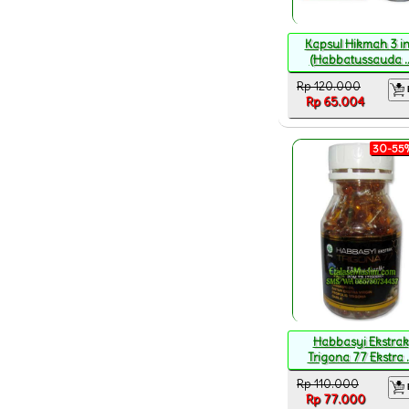
Kapsul Hikmah 3 in
(Habbatussauda ..
Rp 120.000
Rp 65.004
30-55%
Habbasyi Ekstrak
Trigona 77 Ekstra ..
Rp 110.000
Rp 77.000