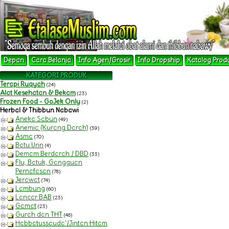
Depan
Cara Belanja
Info Agen/Grosir
Info Dropship
Katalog Prod
KATEGORI PRODUK
Terapi Ruqyah
(24)
Alat Kesehatan & Bekam
(23)
Frozen Food - GoJek Only
(2)
Herbal & Thibbun Nabawi
Aneka Sabun
(49)
Anemia (Kurang Darah)
(39)
Asma
(70)
Batu Urin
(4)
Demam Berdarah / DBD
(33)
Flu, Batuk, Gangguan
Pernafasan
(78)
Jerawat
(74)
Lambung
(60)
Lancar BAB
(23)
Gamat
(23)
Gurah dan THT
(46)
Habbatussauda'/Jintan Hitam