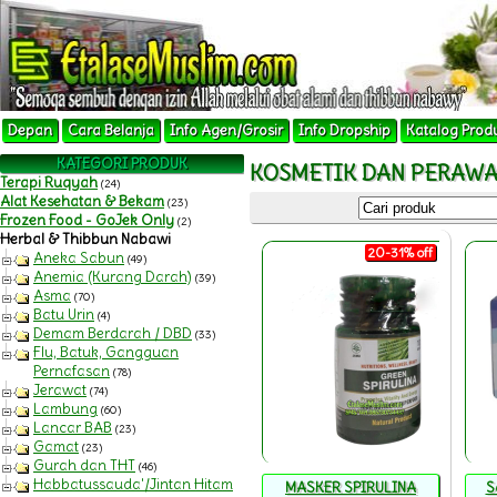
Depan
Cara Belanja
Info Agen/Grosir
Info Dropship
Katalog Prod
KATEGORI PRODUK
KOSMETIK DAN PERAWA
Terapi Ruqyah
(24)
Alat Kesehatan & Bekam
(23)
Frozen Food - GoJek Only
(2)
Herbal & Thibbun Nabawi
20-31% off
Aneka Sabun
(49)
Anemia (Kurang Darah)
(39)
Asma
(70)
Batu Urin
(4)
Demam Berdarah / DBD
(33)
Flu, Batuk, Gangguan
Pernafasan
(78)
Jerawat
(74)
Lambung
(60)
Lancar BAB
(23)
Gamat
(23)
Gurah dan THT
(46)
Habbatussauda'/Jintan Hitam
MASKER SPIRULINA
S