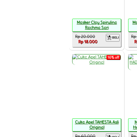
Masker Clay Spirulina
Ma
Rachma Sari
Rp 20.000
Rp
BELI
Rp 18.000
R
16% off
Cuka Apel TAHESTA Asli
M
Original
HA
Rp 60.000
Rp