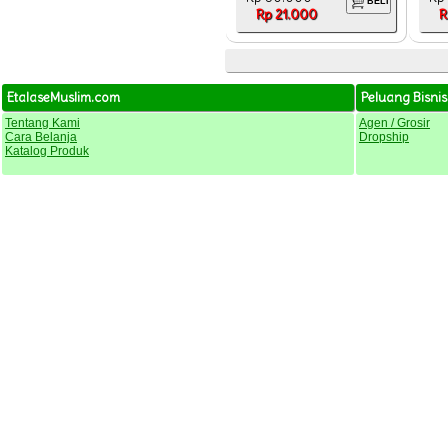
BELI
Rp 21.000
R
EtalaseMuslim.com
Peluang Bisnis
Tentang Kami
Agen / Grosir
Cara Belanja
Dropship
Katalog Produk