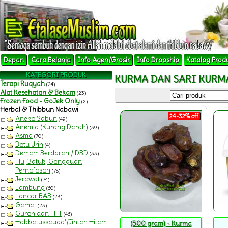
Depan
Cara Belanja
Info Agen/Grosir
Info Dropship
Katalog Prod
KATEGORI PRODUK
KURMA DAN SARI KURM
Terapi Ruqyah
(24)
Alat Kesehatan & Bekam
(23)
Frozen Food - GoJek Only
(2)
Herbal & Thibbun Nabawi
24-32% off
Aneka Sabun
(49)
Anemia (Kurang Darah)
(39)
Asma
(70)
Batu Urin
(4)
Demam Berdarah / DBD
(33)
Flu, Batuk, Gangguan
Pernafasan
(78)
Jerawat
(74)
Lambung
(60)
Lancar BAB
(23)
Gamat
(23)
Gurah dan THT
(46)
Habbatussauda'/Jintan Hitam
(500 gram) - Kurma