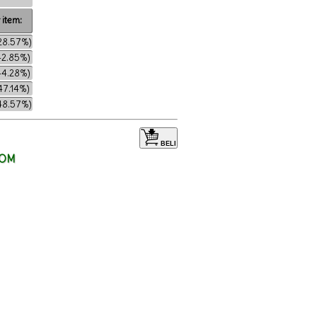
item:
28.57%)
42.85%)
44.28%)
47.14%)
48.57%)
BELI
POM