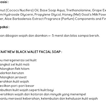
sisi :
ut (Cococs Nucifera) Oil, Base Soap Aqua, Triethanolamine, Grape Extra
m Hydroxide Glycerin, Propylene Glycol, Honey (Mel) Goat’s Milk Powd
r, Aloe Barbadensis Extract Fragrance (Parfum) Components and Fin
pakai :
an dibagian wajah dan diamkan +- 5 menit dan bilas sampai bersih.
AAT NEW BLACK WALET FACIAL SOAP :
 meregenerasi sel kulit
ngkat sel kulit mati
ilangkan flek hitam
darkan kerutan
ilangkan jerawat
rahkan kulit wajah
cilkan pori-pori besar
butkan kulit wajah seperti kulit bayi
rsihkan wajah dari kotoran dan minyak yang menempel
ntu merawat kebersihan, kelembutan dan kehalusan kulit wajah