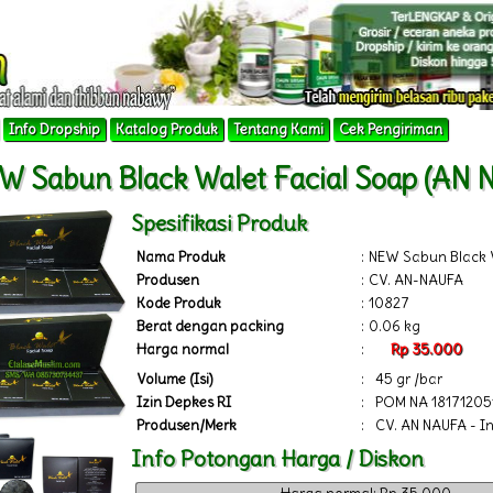
Info Dropship
Katalog Produk
Tentang Kami
Cek Pengiriman
W Sabun Black Walet Facial Soap (AN
Spesifikasi Produk
Nama Produk
:
NEW Sabun Black 
Produsen
:
CV. AN-NAUFA
Kode Produk
:
10827
Berat dengan packing
:
0.06 kg
Harga normal
:
Rp 35.000
Volume (Isi)
:
45 gr /bar
Izin Depkes RI
:
POM NA 18171205
Produsen/Merk
:
CV. AN NAUFA - I
Info Potongan Harga / Diskon