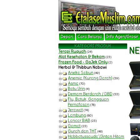
Depan
Cara Belanja
Info Agen/Grosir
KATEGORI PRODUK
NE
Terapi Ruqyah
(24)
Alat Kesehatan & Bekam
(23)
Frozen Food - GoJek Only
(2)
Herbal & Thibbun Nabawi
Aneka Sabun
(49)
Anemia (Kurang Darah)
(39)
Asma
(70)
Batu Urin
(4)
Demam Berdarah / DBD
(33)
Flu, Batuk, Gangguan
Pernafasan
(78)
Jerawat
(74)
Lambung
(60)
Lancar BAB
(23)
Gamat
(23)
Gurah dan THT
(46)
Habbatussauda'/Jintan Hitam