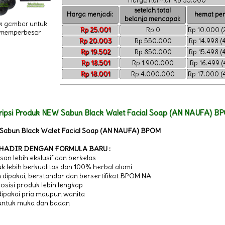
Harga normal: Rp 35.000
setelah total
Harga menjadi:
hemat per 
belanja mencapai:
ik gambar untuk
Rp 25.001
Rp 0
Rp 10.000 (
memperbesar
Rp 20.003
Rp 550.000
Rp 14.998 (
Rp 19.502
Rp 850.000
Rp 15.498 (
Rp 18.501
Rp 1.900.000
Rp 16.499 (
Rp 18.001
Rp 4.000.000
Rp 17.000 (
ripsi Produk NEW Sabun Black Walet Facial Soap (AN NAUFA) B
Sabun Black Walet Facial Soap (AN NAUFA) BPOM
 HADIR DENGAN FORMULA BARU :
an lebih ekslusif dan berkelas
k lebih berkualitas dan 100% herbal alami
dipakai, berstandar dan bersertifikat BPOM NA
sisi produk lebih lengkap
dipakai pria maupun wanita
untuk muka dan badan