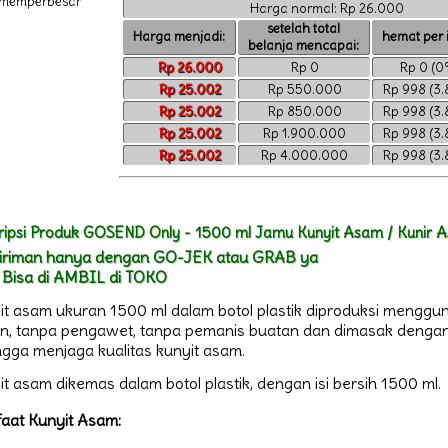
memperbesar
Harga normal: Rp 26.000
setelah total
Harga menjadi:
hemat per 
belanja mencapai:
Rp 26.000
Rp 0
Rp 0 (0
Rp 25.002
Rp 550.000
Rp 998 (3
Rp 25.002
Rp 850.000
Rp 998 (3
Rp 25.002
Rp 1.900.000
Rp 998 (3
Rp 25.002
Rp 4.000.000
Rp 998 (3
ripsi Produk GOSEND Only - 1500 ml Jamu Kunyit Asam / Kunir A
iriman hanya dengan GO-JEK atau GRAB ya
 Bisa di AMBIL di TOKO
it asam ukuran 1500 ml dalam botol plastik diproduksi meng
han, tanpa pengawet, tanpa pemanis buatan dan dimasak denga
ngga menjaga kualitas kunyit asam.
t asam dikemas dalam botol plastik, dengan isi bersih 1500 ml.
aat Kunyit Asam: