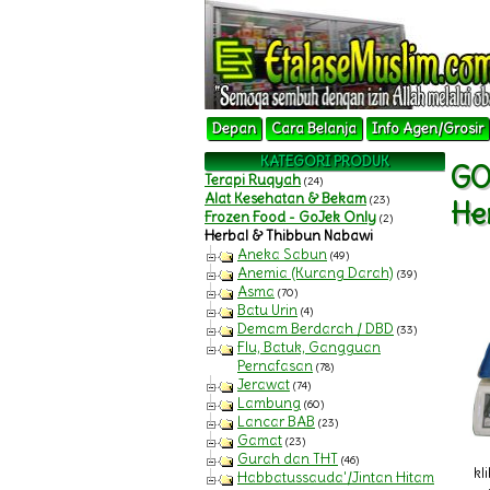
Depan
Cara Belanja
Info Agen/Grosir
KATEGORI PRODUK
GO
Terapi Ruqyah
(24)
Alat Kesehatan & Bekam
(23)
He
Frozen Food - GoJek Only
(2)
Herbal & Thibbun Nabawi
Aneka Sabun
(49)
Anemia (Kurang Darah)
(39)
Asma
(70)
Batu Urin
(4)
Demam Berdarah / DBD
(33)
Flu, Batuk, Gangguan
Pernafasan
(78)
Jerawat
(74)
Lambung
(60)
Lancar BAB
(23)
Gamat
(23)
Gurah dan THT
(46)
kl
Habbatussauda'/Jintan Hitam