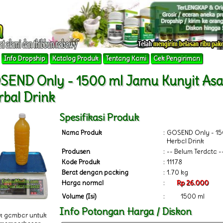
Info Dropship
Katalog Produk
Tentang Kami
Cek Pengiriman
SEND Only - 1500 ml Jamu Kunyit Asa
rbal Drink
Spesifikasi Produk
Nama Produk
:
GOSEND Only - 150
Herbal Drink
Produsen
:
-- Belum Terdata -
Kode Produk
:
11178
Berat dengan packing
:
1.70 kg
Harga normal
:
Rp 26.000
Volume (Isi)
:
1500 ml
Info Potongan Harga / Diskon
ik gambar untuk