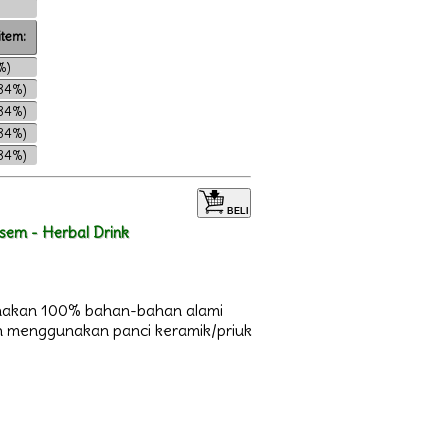
item:
%)
.84%)
.84%)
.84%)
.84%)
BELI
sem - Herbal Drink
gunakan 100% bahan-bahan alami
n menggunakan panci keramik/priuk