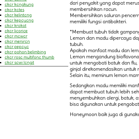
(17)
dari penyakit yang dapat me
akar kangkung
Sakit Gigi dan Sariawan
(20)
membersihkan racun.
akar kates
Sakit Kepala
(16)
Membersihkan saluran pencern
akar kelintang
Spirulina
(13)
akar kepayang
Sulit Tidur
memiliki fungsi antibakteri.
(20)
akar krokot
Tipes
(8)
akar licorice
*Membuat tubuh tidak gampang
Zaitun
(37)
akar mawar
Aneka sabun
Lemon dan madu dipercaya dap
(17)
akar meniran
tubuh.
akar pepaya
Apakah manfaat madu dan lemo
akar pohon belimbing
Lemon mengandung bioflavonoi
akar rosa multifona thumb
untuk mengobati batuk dan flu,
akar sawi langit
akar wangi
ginjal direkomendasikan untuk
akut usus buntu
Selain itu, meminum lemon mam
alang-alang
alergi
Sedangkan madu memiliki man
alergi debu
dapat membuat tubuh lebih seha
alis mata
menyembuhkan alergi, batuk, a
alkohol
bisa digunakan untuk pengobatan
almon
alpukat
Honeymoon baik juga di gunaka
alzheimer
amandel
amandel bengkak
ambang
ambeien