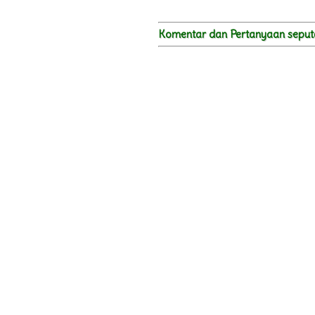
ampas mangga
analgetik
anemia - mengatasi rheumatic
Komentar dan Pertanyaan se
anemia
anestetik
angco
angin
anti bocor
anti ej*kulasi dini
anti jamur alami
anti kanker
anti leukimia
anti oksidan
anti peradangan
anti virus
anti-inflamasi
antibakteri
antibiotic alami
antibiotik
antibodi
antidiabetes
antifungal
antimikroba ginjal
antimikrobial
antioksidan
antiseptik