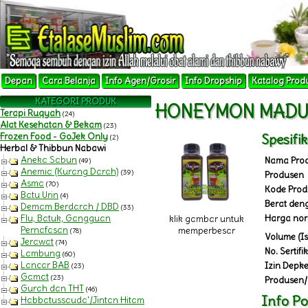
Depan
Cara Belanja
Info Agen/Grosir
Info Dropship
Katalog Prod
KATEGORI PRODUK
HONEYMON MADU
Terapi Ruqyah
(24)
Alat Kesehatan & Bekam
(23)
Frozen Food - GoJek Only
Spesifi
(2)
Herbal & Thibbun Nabawi
Aneka Sabun
Nama Pro
(49)
Anemia (Kurang Darah)
(39)
Produsen
Asma
(70)
Kode Prod
Batu Urin
(4)
Berat den
Demam Berdarah / DBD
(33)
Flu, Batuk, Gangguan
Harga nor
klik gambar untuk
Pernafasan
memperbesar
(78)
Volume (Is
Jerawat
(74)
No. Sertifi
Lambung
(60)
Lancar BAB
Izin Depke
(23)
Gamat
(23)
Produsen/
Gurah dan THT
(46)
Info Po
Habbatussauda'/Jintan Hitam